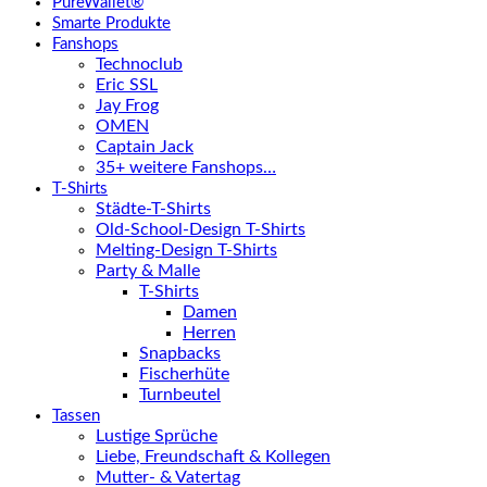
PureWallet®
Smarte Produkte
Fanshops
Technoclub
Eric SSL
Jay Frog
OMEN
Captain Jack
35+ weitere Fanshops…
T-Shirts
Städte-T-Shirts
Old-School-Design T-Shirts
Melting-Design T-Shirts
Party & Malle
T-Shirts
Damen
Herren
Snapbacks
Fischerhüte
Turnbeutel
Tassen
Lustige Sprüche
Liebe, Freundschaft & Kollegen
Mutter- & Vatertag