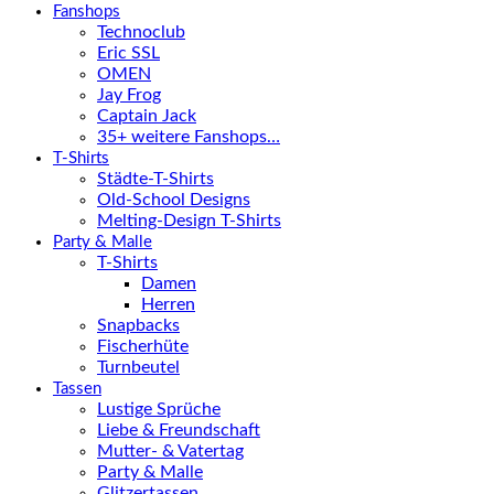
Fanshops
Technoclub
Eric SSL
OMEN
Jay Frog
Captain Jack
35+ weitere Fanshops…
T-Shirts
Städte-T-Shirts
Old-School Designs
Melting-Design T-Shirts
Party & Malle
T-Shirts
Damen
Herren
Snapbacks
Fischerhüte
Turnbeutel
Tassen
Lustige Sprüche
Liebe & Freundschaft
Mutter- & Vatertag
Party & Malle
Glitzertassen