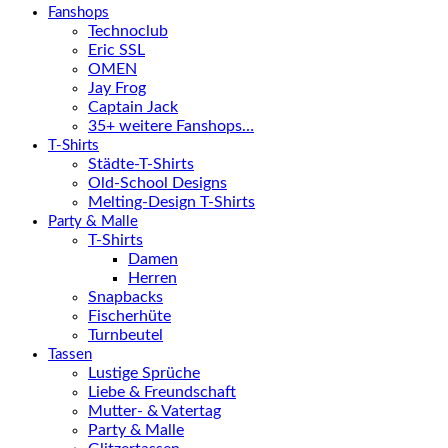
Fanshops
Technoclub
Eric SSL
OMEN
Jay Frog
Captain Jack
35+ weitere Fanshops…
T-Shirts
Städte-T-Shirts
Old-School Designs
Melting-Design T-Shirts
Party & Malle
T-Shirts
Damen
Herren
Snapbacks
Fischerhüte
Turnbeutel
Tassen
Lustige Sprüche
Liebe & Freundschaft
Mutter- & Vatertag
Party & Malle