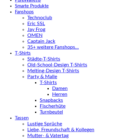
PureWallet®
Smarte Produkte
Fanshops
Technoclub
Eric SSL
Jay Frog
OMEN
Captain Jack
35+ weitere Fanshops…
T-Shirts
Städte-T-Shirts
Old-School-Design T-Shirts
Melting-Design T-Shirts
Party & Malle
T-Shirts
Damen
Herren
Snapbacks
Fischerhüte
Turnbeutel
Tassen
Lustige Sprüche
Liebe, Freundschaft & Kollegen
Mutter- & Vatertag