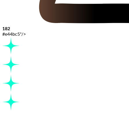
182
#e44bc5"/>