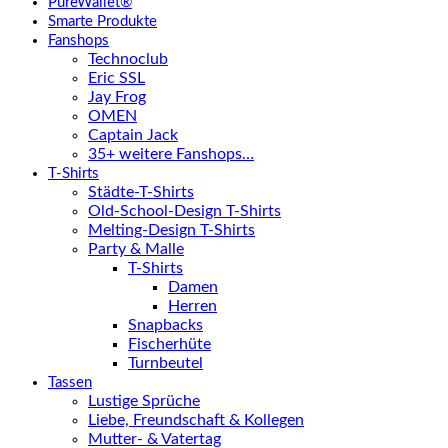
PureWallet®
Smarte Produkte
Fanshops
Technoclub
Eric SSL
Jay Frog
OMEN
Captain Jack
35+ weitere Fanshops…
T-Shirts
Städte-T-Shirts
Old-School-Design T-Shirts
Melting-Design T-Shirts
Party & Malle
T-Shirts
Damen
Herren
Snapbacks
Fischerhüte
Turnbeutel
Tassen
Lustige Sprüche
Liebe, Freundschaft & Kollegen
Mutter- & Vatertag