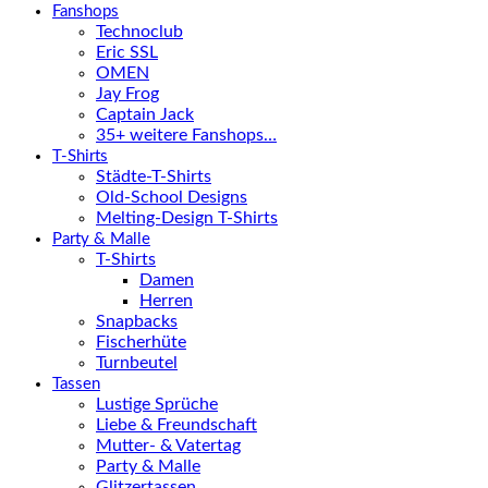
Fanshops
Technoclub
Eric SSL
OMEN
Jay Frog
Captain Jack
35+ weitere Fanshops…
T-Shirts
Städte-T-Shirts
Old-School Designs
Melting-Design T-Shirts
Party & Malle
T-Shirts
Damen
Herren
Snapbacks
Fischerhüte
Turnbeutel
Tassen
Lustige Sprüche
Liebe & Freundschaft
Mutter- & Vatertag
Party & Malle
Glitzertassen