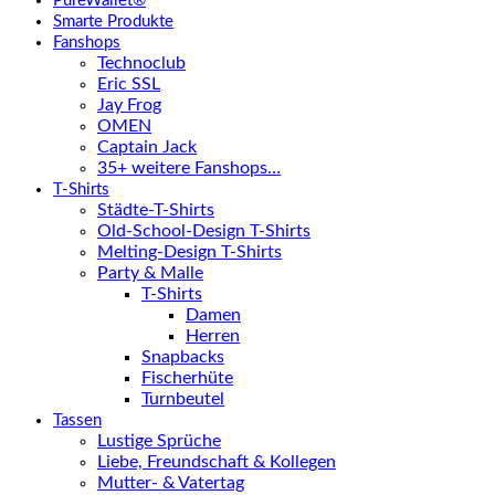
PureWallet®
Smarte Produkte
Fanshops
Technoclub
Eric SSL
Jay Frog
OMEN
Captain Jack
35+ weitere Fanshops…
T-Shirts
Städte-T-Shirts
Old-School-Design T-Shirts
Melting-Design T-Shirts
Party & Malle
T-Shirts
Damen
Herren
Snapbacks
Fischerhüte
Turnbeutel
Tassen
Lustige Sprüche
Liebe, Freundschaft & Kollegen
Mutter- & Vatertag