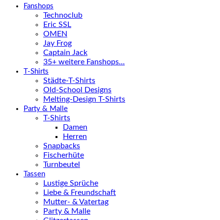
Fanshops
Technoclub
Eric SSL
OMEN
Jay Frog
Captain Jack
35+ weitere Fanshops…
T-Shirts
Städte-T-Shirts
Old-School Designs
Melting-Design T-Shirts
Party & Malle
T-Shirts
Damen
Herren
Snapbacks
Fischerhüte
Turnbeutel
Tassen
Lustige Sprüche
Liebe & Freundschaft
Mutter- & Vatertag
Party & Malle