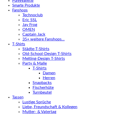
PureWallet®
Smarte Produkte
Fanshops
Technoclub
Eric SSL
Jay Frog
OMEN
Captain Jack
35+ weitere Fanshops…
T-Shirts
Städte-T-Shirts
Old-School-Design T-Shirts
Melting-Design T-Shirts
Party & Malle
T-Shirts
Damen
Herren
Snapbacks
Fischerhüte
Turnbeutel
Tassen
Lustige Sprüche
Liebe, Freundschaft & Kollegen
Mutter- & Vatertag