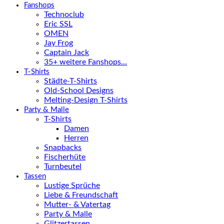
Fanshops
Technoclub
Eric SSL
OMEN
Jay Frog
Captain Jack
35+ weitere Fanshops…
T-Shirts
Städte-T-Shirts
Old-School Designs
Melting-Design T-Shirts
Party & Malle
T-Shirts
Damen
Herren
Snapbacks
Fischerhüte
Turnbeutel
Tassen
Lustige Sprüche
Liebe & Freundschaft
Mutter- & Vatertag
Party & Malle
Glitzertassen