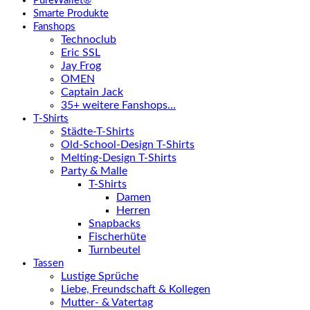
PureWallet®
Smarte Produkte
Fanshops
Technoclub
Eric SSL
Jay Frog
OMEN
Captain Jack
35+ weitere Fanshops…
T-Shirts
Städte-T-Shirts
Old-School-Design T-Shirts
Melting-Design T-Shirts
Party & Malle
T-Shirts
Damen
Herren
Snapbacks
Fischerhüte
Turnbeutel
Tassen
Lustige Sprüche
Liebe, Freundschaft & Kollegen
Mutter- & Vatertag