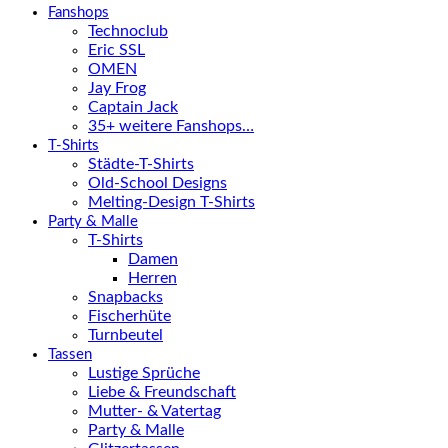
Fanshops
Technoclub
Eric SSL
OMEN
Jay Frog
Captain Jack
35+ weitere Fanshops…
T-Shirts
Städte-T-Shirts
Old-School Designs
Melting-Design T-Shirts
Party & Malle
T-Shirts
Damen
Herren
Snapbacks
Fischerhüte
Turnbeutel
Tassen
Lustige Sprüche
Liebe & Freundschaft
Mutter- & Vatertag
Party & Malle