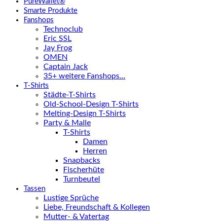
PureWallet®
Smarte Produkte
Fanshops
Technoclub
Eric SSL
Jay Frog
OMEN
Captain Jack
35+ weitere Fanshops…
T-Shirts
Städte-T-Shirts
Old-School-Design T-Shirts
Melting-Design T-Shirts
Party & Malle
T-Shirts
Damen
Herren
Snapbacks
Fischerhüte
Turnbeutel
Tassen
Lustige Sprüche
Liebe, Freundschaft & Kollegen
Mutter- & Vatertag