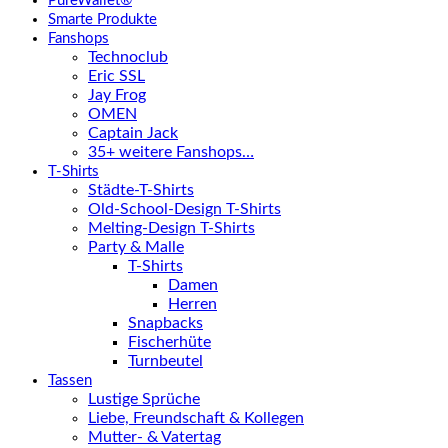
PureWallet®
Smarte Produkte
Fanshops
Technoclub
Eric SSL
Jay Frog
OMEN
Captain Jack
35+ weitere Fanshops…
T-Shirts
Städte-T-Shirts
Old-School-Design T-Shirts
Melting-Design T-Shirts
Party & Malle
T-Shirts
Damen
Herren
Snapbacks
Fischerhüte
Turnbeutel
Tassen
Lustige Sprüche
Liebe, Freundschaft & Kollegen
Mutter- & Vatertag