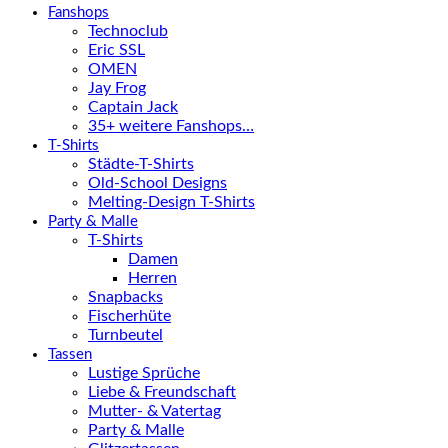
Fanshops
Technoclub
Eric SSL
OMEN
Jay Frog
Captain Jack
35+ weitere Fanshops…
T-Shirts
Städte-T-Shirts
Old-School Designs
Melting-Design T-Shirts
Party & Malle
T-Shirts
Damen
Herren
Snapbacks
Fischerhüte
Turnbeutel
Tassen
Lustige Sprüche
Liebe & Freundschaft
Mutter- & Vatertag
Party & Malle