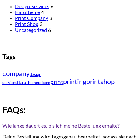
Design Services
6
HaruTheme
4
Print Company
3
Print Shop
3
Uncategorized
6
Tags
company
design
printing
printshop
print
services
HaruTheme
pricom
FAQs:
Wie lange dauert es, bis ich meine Bestellung erhalte?
Deine Bestellung wird tagesgenau bearbeitet, sodass sie nach