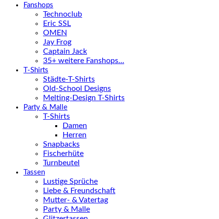
Fanshops
Technoclub
Eric SSL
OMEN
Jay Frog
Captain Jack
35+ weitere Fanshops…
T-Shirts
Städte-T-Shirts
Old-School Designs
Melting-Design T-Shirts
Party & Malle
T-Shirts
Damen
Herren
Snapbacks
Fischerhüte
Turnbeutel
Tassen
Lustige Sprüche
Liebe & Freundschaft
Mutter- & Vatertag
Party & Malle
Glitzertassen