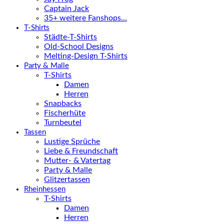
Captain Jack
35+ weitere Fanshops…
T-Shirts
Städte-T-Shirts
Old-School Designs
Melting-Design T-Shirts
Party & Malle
T-Shirts
Damen
Herren
Snapbacks
Fischerhüte
Turnbeutel
Tassen
Lustige Sprüche
Liebe & Freundschaft
Mutter- & Vatertag
Party & Malle
Glitzertassen
Rheinhessen
T-Shirts
Damen
Herren