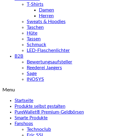
T-Shirts
Damen
Herren
Sweats & Hoodies
Taschen
Hüte
Tassen
Schmuck
LED-Flaschenlichter
B2B
Bewertungsaufsteller
Reederei Jaegers
Sage
INOSYS
Menu
Startseite
Produkte selbst gestalten
PureWallet® Premium-Geldbörsen
Smarte Produkte
Fanshops
Technoclub
Eric SSL