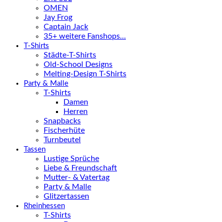
OMEN
Jay Frog
Captain Jack
35+ weitere Fanshops…
T-Shirts
Städte-T-Shirts
Old-School Designs
Melting-Design T-Shirts
Party & Malle
T-Shirts
Damen
Herren
Snapbacks
Fischerhüte
Turnbeutel
Tassen
Lustige Sprüche
Liebe & Freundschaft
Mutter- & Vatertag
Party & Malle
Glitzertassen
Rheinhessen
T-Shirts