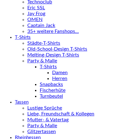
Technoclub
Eric SSL
Jay Frog
OMEN
Captain Jack
35+ weitere Fanshops…
T-Shirts
Städte-T-Shirts
Old-School-Design T-Shirts
Melting-Design T-Shirts
Party & Malle
T-Shirts
Damen
Herren
Snapbacks
Fischerhüte
Turnbeutel
Tassen
Lustige Sprüche
Liebe, Freundschaft & Kollegen
Mutter- & Vatertag
Party & Malle
Glitzertassen
Rheinhessen