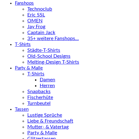
Fanshops
Technoclub
Eric SSL
OMEN
Jay Frog
Captain Jack
35+ weitere Fanshops…
T-Shirts
Städte-T-Shirts
Old-School Designs
Melting-Design T-Shirts
Party & Malle
T-Shirts
Damen
Herren
Snapbacks
Fischerhüte
Turnbeutel
Tassen
Lustige Sprüche
Liebe & Freundschaft
Mutter- & Vatertag
Party & Malle
Glitzertassen