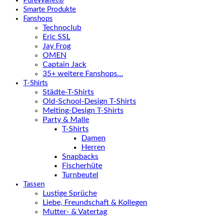
PureWallet®
Smarte Produkte
Fanshops
Technoclub
Eric SSL
Jay Frog
OMEN
Captain Jack
35+ weitere Fanshops…
T-Shirts
Städte-T-Shirts
Old-School-Design T-Shirts
Melting-Design T-Shirts
Party & Malle
T-Shirts
Damen
Herren
Snapbacks
Fischerhüte
Turnbeutel
Tassen
Lustige Sprüche
Liebe, Freundschaft & Kollegen
Mutter- & Vatertag