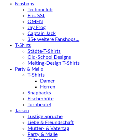
Fanshops
Technoclub
Eric SSL
OMEN
Jay Frog
Captain Jack
35+ weitere Fanshops…
T-Shirts
Städte-T-Shirts
Old-School Designs
Melting-Design T-Shirts
Party & Malle
T-Shirts
Damen
Herren
Snapbacks
Fischerhüte
Turnbeutel
Tassen
Lustige Sprüche
Liebe & Freundschaft
Mutter- & Vatertag
Party & Malle