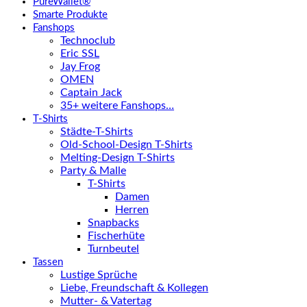
PureWallet®
Smarte Produkte
Fanshops
Technoclub
Eric SSL
Jay Frog
OMEN
Captain Jack
35+ weitere Fanshops…
T-Shirts
Städte-T-Shirts
Old-School-Design T-Shirts
Melting-Design T-Shirts
Party & Malle
T-Shirts
Damen
Herren
Snapbacks
Fischerhüte
Turnbeutel
Tassen
Lustige Sprüche
Liebe, Freundschaft & Kollegen
Mutter- & Vatertag