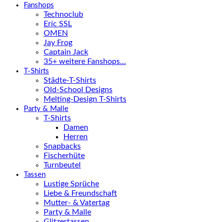
Fanshops
Technoclub
Eric SSL
OMEN
Jay Frog
Captain Jack
35+ weitere Fanshops…
T-Shirts
Städte-T-Shirts
Old-School Designs
Melting-Design T-Shirts
Party & Malle
T-Shirts
Damen
Herren
Snapbacks
Fischerhüte
Turnbeutel
Tassen
Lustige Sprüche
Liebe & Freundschaft
Mutter- & Vatertag
Party & Malle
Glitzertassen