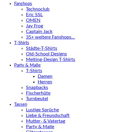
Fanshops
Technoclub
Eric SSL
OMEN
Jay Frog
Captain Jack
35+ weitere Fanshops…
T-Shirts
Städte-T-Shirts
Old-School Designs
Melting-Design T-Shirts
Party & Malle
T-Shirts
Damen
Herren
Snapbacks
Fischerhüte
Turnbeutel
Tassen
Lustige Sprüche
Liebe & Freundschaft
Mutter- & Vatertag
Party & Malle