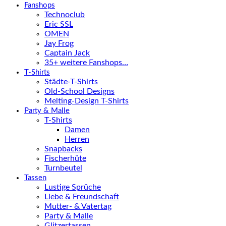
Fanshops
Technoclub
Eric SSL
OMEN
Jay Frog
Captain Jack
35+ weitere Fanshops…
T-Shirts
Städte-T-Shirts
Old-School Designs
Melting-Design T-Shirts
Party & Malle
T-Shirts
Damen
Herren
Snapbacks
Fischerhüte
Turnbeutel
Tassen
Lustige Sprüche
Liebe & Freundschaft
Mutter- & Vatertag
Party & Malle
Glitzertassen