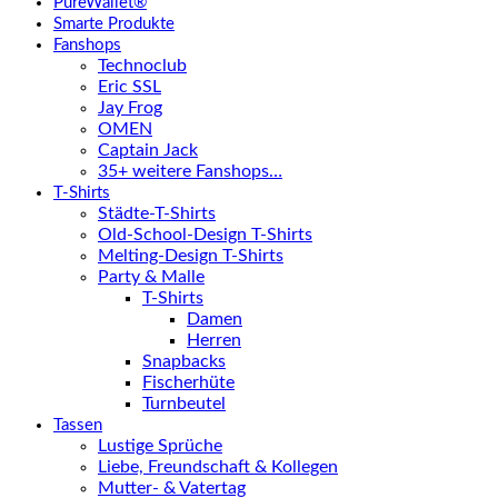
PureWallet®
Smarte Produkte
Fanshops
Technoclub
Eric SSL
Jay Frog
OMEN
Captain Jack
35+ weitere Fanshops…
T-Shirts
Städte-T-Shirts
Old-School-Design T-Shirts
Melting-Design T-Shirts
Party & Malle
T-Shirts
Damen
Herren
Snapbacks
Fischerhüte
Turnbeutel
Tassen
Lustige Sprüche
Liebe, Freundschaft & Kollegen
Mutter- & Vatertag