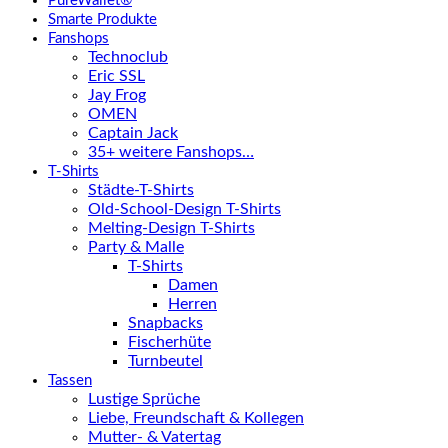
PureWallet®
Smarte Produkte
Fanshops
Technoclub
Eric SSL
Jay Frog
OMEN
Captain Jack
35+ weitere Fanshops…
T-Shirts
Städte-T-Shirts
Old-School-Design T-Shirts
Melting-Design T-Shirts
Party & Malle
T-Shirts
Damen
Herren
Snapbacks
Fischerhüte
Turnbeutel
Tassen
Lustige Sprüche
Liebe, Freundschaft & Kollegen
Mutter- & Vatertag