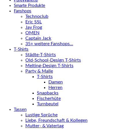
PureWallet®
Smarte Produkte
Fanshops
Technoclub
Eric SSL
Jay Frog
OMEN
Captain Jack
35+ weitere Fanshops…
T-Shirts
Städte-T-Shirts
Old-School-Design T-Shirts
Melting-Design T-Shirts
Party & Malle
T-Shirts
Damen
Herren
Snapbacks
Fischerhüte
Turnbeutel
Tassen
Lustige Sprüche
Liebe, Freundschaft & Kollegen
Mutter- & Vatertag