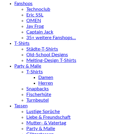
Fanshops
Technoclub
Eric SSL
OMEN
Jay Frog
Captain Jack
35+ weitere Fanshops…
T-Shirts
Städte-T-Shirts
Old-School Designs
Melting-Design T-Shirts
Party & Malle
T-Shirts
Damen
Herren
Snapbacks
Fischerhüte
Turnbeutel
Tassen
Lustige Sprüche
Liebe & Freundschaft
Mutter- & Vatertag
Party & Malle