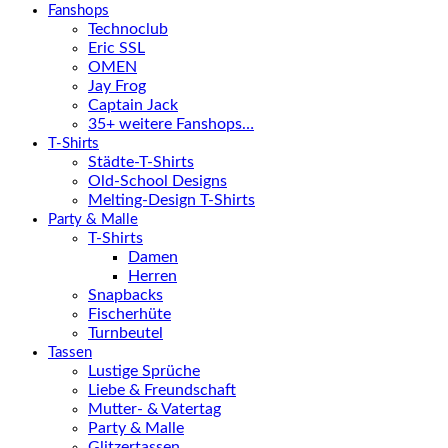
Fanshops
Technoclub
Eric SSL
OMEN
Jay Frog
Captain Jack
35+ weitere Fanshops…
T-Shirts
Städte-T-Shirts
Old-School Designs
Melting-Design T-Shirts
Party & Malle
T-Shirts
Damen
Herren
Snapbacks
Fischerhüte
Turnbeutel
Tassen
Lustige Sprüche
Liebe & Freundschaft
Mutter- & Vatertag
Party & Malle
Glitzertassen