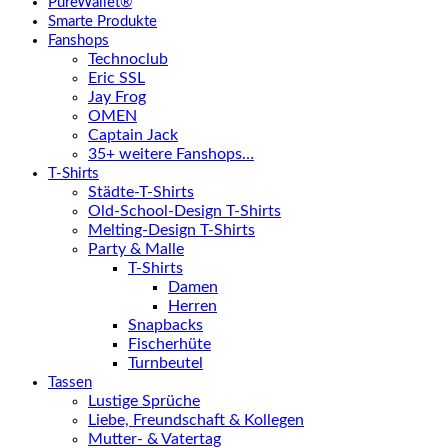
PureWallet®
Smarte Produkte
Fanshops
Technoclub
Eric SSL
Jay Frog
OMEN
Captain Jack
35+ weitere Fanshops…
T-Shirts
Städte-T-Shirts
Old-School-Design T-Shirts
Melting-Design T-Shirts
Party & Malle
T-Shirts
Damen
Herren
Snapbacks
Fischerhüte
Turnbeutel
Tassen
Lustige Sprüche
Liebe, Freundschaft & Kollegen
Mutter- & Vatertag