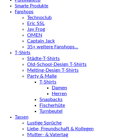
PureWallet®
Smarte Produkte
Fanshops
Technoclub
Eric SSL
Jay Frog
OMEN
Captain Jack
35+ weitere Fanshops…
T-Shirts
Städte-T-Shirts
Old-School-Design T-Shirts
Melting-Design T-Shirts
Party & Malle
T-Shirts
Damen
Herren
Snapbacks
Fischerhüte
Turnbeutel
Tassen
Lustige Sprüche
Liebe, Freundschaft & Kollegen
Mutter- & Vatertag