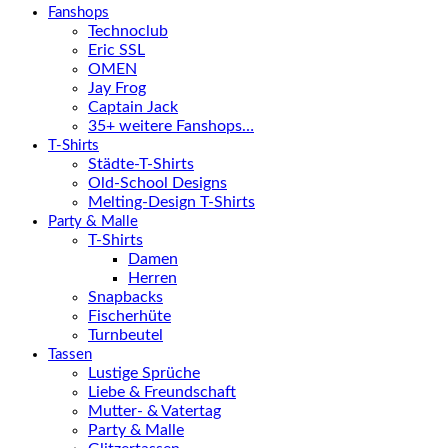
Fanshops
Technoclub
Eric SSL
OMEN
Jay Frog
Captain Jack
35+ weitere Fanshops…
T-Shirts
Städte-T-Shirts
Old-School Designs
Melting-Design T-Shirts
Party & Malle
T-Shirts
Damen
Herren
Snapbacks
Fischerhüte
Turnbeutel
Tassen
Lustige Sprüche
Liebe & Freundschaft
Mutter- & Vatertag
Party & Malle