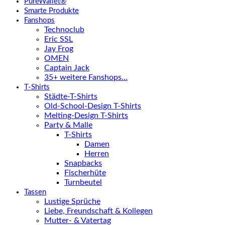
PureWallet®
Smarte Produkte
Fanshops
Technoclub
Eric SSL
Jay Frog
OMEN
Captain Jack
35+ weitere Fanshops…
T-Shirts
Städte-T-Shirts
Old-School-Design T-Shirts
Melting-Design T-Shirts
Party & Malle
T-Shirts
Damen
Herren
Snapbacks
Fischerhüte
Turnbeutel
Tassen
Lustige Sprüche
Liebe, Freundschaft & Kollegen
Mutter- & Vatertag