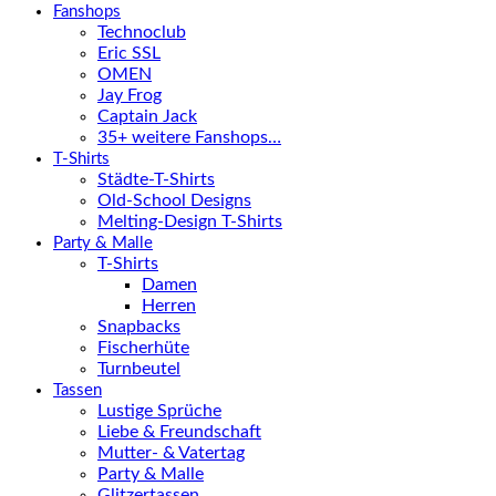
Fanshops
Technoclub
Eric SSL
OMEN
Jay Frog
Captain Jack
35+ weitere Fanshops…
T-Shirts
Städte-T-Shirts
Old-School Designs
Melting-Design T-Shirts
Party & Malle
T-Shirts
Damen
Herren
Snapbacks
Fischerhüte
Turnbeutel
Tassen
Lustige Sprüche
Liebe & Freundschaft
Mutter- & Vatertag
Party & Malle
Glitzertassen