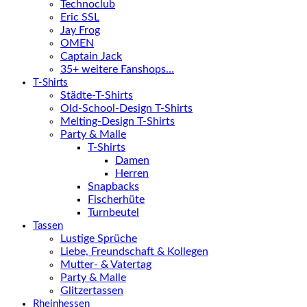
Technoclub
Eric SSL
Jay Frog
OMEN
Captain Jack
35+ weitere Fanshops…
T-Shirts
Städte-T-Shirts
Old-School-Design T-Shirts
Melting-Design T-Shirts
Party & Malle
T-Shirts
Damen
Herren
Snapbacks
Fischerhüte
Turnbeutel
Tassen
Lustige Sprüche
Liebe, Freundschaft & Kollegen
Mutter- & Vatertag
Party & Malle
Glitzertassen
Rheinhessen