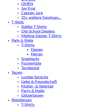
OMEN
Jay Frog
Captain Jack
35+ weitere Fanshops…
T-Shirts
Städte-T-Shirts
Old-School Designs
Melting-Design T-Shirts
Party & Malle
T-Shirts
Damen
Herren
Snapbacks
Fischerhüte
Turnbeutel
Tassen
Lustige Sprüche
Liebe & Freundschaft
Mutter- & Vatertag
Party & Malle
Glitzertassen
Rheinhessen
T-Shirts