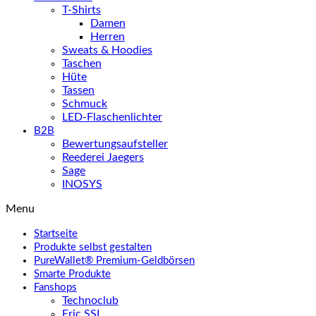
T-Shirts
Damen
Herren
Sweats & Hoodies
Taschen
Hüte
Tassen
Schmuck
LED-Flaschenlichter
B2B
Bewertungsaufsteller
Reederei Jaegers
Sage
INOSYS
Menu
Startseite
Produkte selbst gestalten
PureWallet® Premium-Geldbörsen
Smarte Produkte
Fanshops
Technoclub
Eric SSL