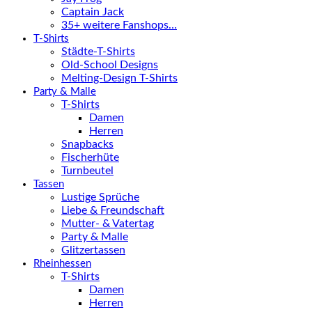
Captain Jack
35+ weitere Fanshops…
T-Shirts
Städte-T-Shirts
Old-School Designs
Melting-Design T-Shirts
Party & Malle
T-Shirts
Damen
Herren
Snapbacks
Fischerhüte
Turnbeutel
Tassen
Lustige Sprüche
Liebe & Freundschaft
Mutter- & Vatertag
Party & Malle
Glitzertassen
Rheinhessen
T-Shirts
Damen
Herren