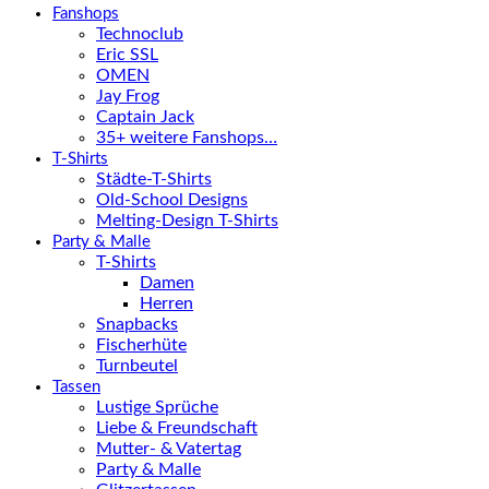
Fanshops
Technoclub
Eric SSL
OMEN
Jay Frog
Captain Jack
35+ weitere Fanshops…
T-Shirts
Städte-T-Shirts
Old-School Designs
Melting-Design T-Shirts
Party & Malle
T-Shirts
Damen
Herren
Snapbacks
Fischerhüte
Turnbeutel
Tassen
Lustige Sprüche
Liebe & Freundschaft
Mutter- & Vatertag
Party & Malle