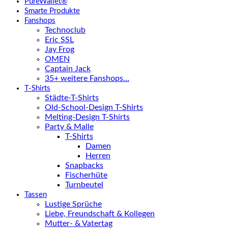
PureWallet®
Smarte Produkte
Fanshops
Technoclub
Eric SSL
Jay Frog
OMEN
Captain Jack
35+ weitere Fanshops…
T-Shirts
Städte-T-Shirts
Old-School-Design T-Shirts
Melting-Design T-Shirts
Party & Malle
T-Shirts
Damen
Herren
Snapbacks
Fischerhüte
Turnbeutel
Tassen
Lustige Sprüche
Liebe, Freundschaft & Kollegen
Mutter- & Vatertag