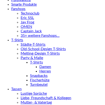
PureWallet®
Smarte Produkte
Fanshops
Technoclub
Eric SSL
Jay Frog
OMEN
Captain Jack
35+ weitere Fanshops…
T-Shirts
Städte-T-Shirts
Old-School-Design T-Shirts
Melting-Design T-Shirts
Party & Malle
T-Shirts
Damen
Herren
Snapbacks
Fischerhüte
Turnbeutel
Tassen
Lustige Sprüche
Liebe, Freundschaft & Kollegen
Mutter- & Vatertag