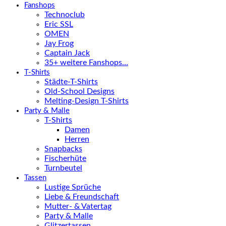
Fanshops
Technoclub
Eric SSL
OMEN
Jay Frog
Captain Jack
35+ weitere Fanshops…
T-Shirts
Städte-T-Shirts
Old-School Designs
Melting-Design T-Shirts
Party & Malle
T-Shirts
Damen
Herren
Snapbacks
Fischerhüte
Turnbeutel
Tassen
Lustige Sprüche
Liebe & Freundschaft
Mutter- & Vatertag
Party & Malle
Glitzertassen