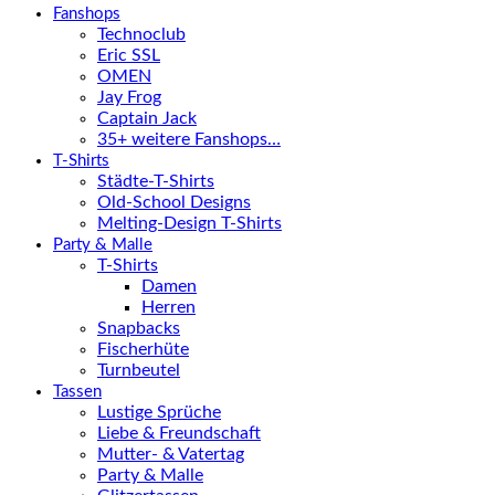
Fanshops
Technoclub
Eric SSL
OMEN
Jay Frog
Captain Jack
35+ weitere Fanshops…
T-Shirts
Städte-T-Shirts
Old-School Designs
Melting-Design T-Shirts
Party & Malle
T-Shirts
Damen
Herren
Snapbacks
Fischerhüte
Turnbeutel
Tassen
Lustige Sprüche
Liebe & Freundschaft
Mutter- & Vatertag
Party & Malle