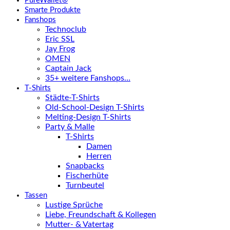
PureWallet®
Smarte Produkte
Fanshops
Technoclub
Eric SSL
Jay Frog
OMEN
Captain Jack
35+ weitere Fanshops…
T-Shirts
Städte-T-Shirts
Old-School-Design T-Shirts
Melting-Design T-Shirts
Party & Malle
T-Shirts
Damen
Herren
Snapbacks
Fischerhüte
Turnbeutel
Tassen
Lustige Sprüche
Liebe, Freundschaft & Kollegen
Mutter- & Vatertag