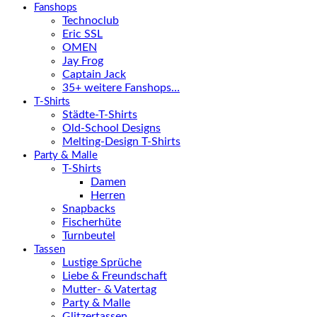
Fanshops
Technoclub
Eric SSL
OMEN
Jay Frog
Captain Jack
35+ weitere Fanshops…
T-Shirts
Städte-T-Shirts
Old-School Designs
Melting-Design T-Shirts
Party & Malle
T-Shirts
Damen
Herren
Snapbacks
Fischerhüte
Turnbeutel
Tassen
Lustige Sprüche
Liebe & Freundschaft
Mutter- & Vatertag
Party & Malle
Glitzertassen