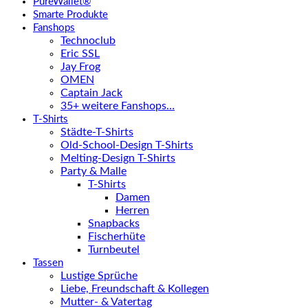
PureWallet®
Smarte Produkte
Fanshops
Technoclub
Eric SSL
Jay Frog
OMEN
Captain Jack
35+ weitere Fanshops…
T-Shirts
Städte-T-Shirts
Old-School-Design T-Shirts
Melting-Design T-Shirts
Party & Malle
T-Shirts
Damen
Herren
Snapbacks
Fischerhüte
Turnbeutel
Tassen
Lustige Sprüche
Liebe, Freundschaft & Kollegen
Mutter- & Vatertag