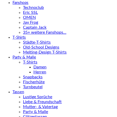
Fanshops
Technoclub
Eric SSL
OMEN
Jay Frog
Captain Jack
35+ weitere Fanshops…
T-Shirts
Städte-T-Shirts
Old-School Designs
Melting-Design T-Shirts
Party & Malle
T-Shirts
Damen
Herren
Snapbacks
Fischerhüte
Turnbeutel
Tassen
Lustige Sprüche
Liebe & Freundschaft
Mutter- & Vatertag
Party & Malle
Glitzertassen