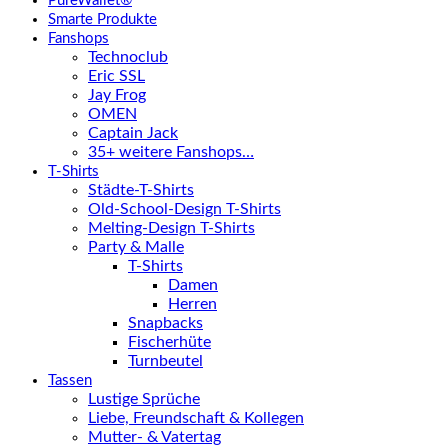
PureWallet®
Smarte Produkte
Fanshops
Technoclub
Eric SSL
Jay Frog
OMEN
Captain Jack
35+ weitere Fanshops…
T-Shirts
Städte-T-Shirts
Old-School-Design T-Shirts
Melting-Design T-Shirts
Party & Malle
T-Shirts
Damen
Herren
Snapbacks
Fischerhüte
Turnbeutel
Tassen
Lustige Sprüche
Liebe, Freundschaft & Kollegen
Mutter- & Vatertag