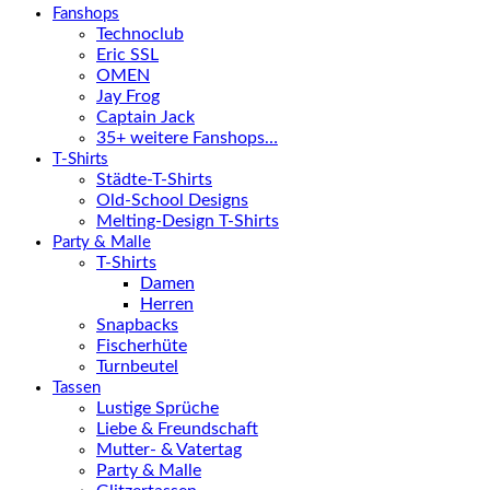
Fanshops
Technoclub
Eric SSL
OMEN
Jay Frog
Captain Jack
35+ weitere Fanshops…
T-Shirts
Städte-T-Shirts
Old-School Designs
Melting-Design T-Shirts
Party & Malle
T-Shirts
Damen
Herren
Snapbacks
Fischerhüte
Turnbeutel
Tassen
Lustige Sprüche
Liebe & Freundschaft
Mutter- & Vatertag
Party & Malle