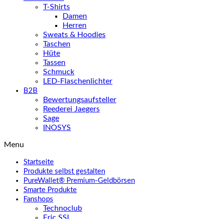
T-Shirts
Damen
Herren
Sweats & Hoodies
Taschen
Hüte
Tassen
Schmuck
LED-Flaschenlichter
B2B
Bewertungsaufsteller
Reederei Jaegers
Sage
INOSYS
Menu
Startseite
Produkte selbst gestalten
PureWallet® Premium-Geldbörsen
Smarte Produkte
Fanshops
Technoclub
Eric SSL