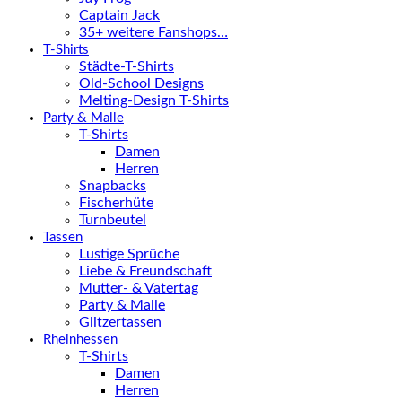
Captain Jack
35+ weitere Fanshops…
T-Shirts
Städte-T-Shirts
Old-School Designs
Melting-Design T-Shirts
Party & Malle
T-Shirts
Damen
Herren
Snapbacks
Fischerhüte
Turnbeutel
Tassen
Lustige Sprüche
Liebe & Freundschaft
Mutter- & Vatertag
Party & Malle
Glitzertassen
Rheinhessen
T-Shirts
Damen
Herren