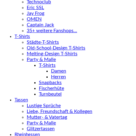
Technoclub
Eric SSL
Jay Frog
OMEN
Captain Jack
35+ weitere Fanshops…
T-Shirts
Städte-T-Shirts
Old-School-Design T-Shirts
Melting-Design T-Shirts
Party & Malle
T-Shirts
Damen
Herren
Snapbacks
Fischerhüte
Turnbeutel
Tassen
Lustige Sprüche
Liebe, Freundschaft & Kollegen
Mutter- & Vatertag
Party & Malle
Glitzertassen
Rheinhessen