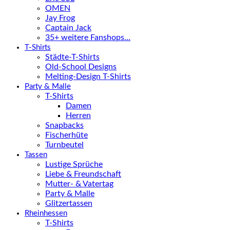
OMEN
Jay Frog
Captain Jack
35+ weitere Fanshops…
T-Shirts
Städte-T-Shirts
Old-School Designs
Melting-Design T-Shirts
Party & Malle
T-Shirts
Damen
Herren
Snapbacks
Fischerhüte
Turnbeutel
Tassen
Lustige Sprüche
Liebe & Freundschaft
Mutter- & Vatertag
Party & Malle
Glitzertassen
Rheinhessen
T-Shirts