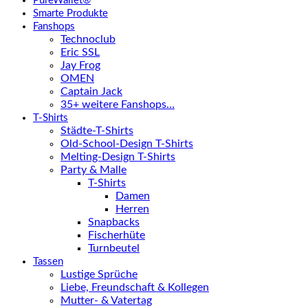
PureWallet®
Smarte Produkte
Fanshops
Technoclub
Eric SSL
Jay Frog
OMEN
Captain Jack
35+ weitere Fanshops…
T-Shirts
Städte-T-Shirts
Old-School-Design T-Shirts
Melting-Design T-Shirts
Party & Malle
T-Shirts
Damen
Herren
Snapbacks
Fischerhüte
Turnbeutel
Tassen
Lustige Sprüche
Liebe, Freundschaft & Kollegen
Mutter- & Vatertag