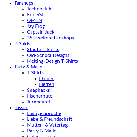
Fanshops
Technoclub
Eric SSL
OMEN
Jay Frog
Captain Jack
35+ weitere Fanshops…
T-Shirts
Städte-T-Shirts
Old-School Designs
Melting-Design T-Shirts
Party & Malle
T-Shirts
Damen
Herren
Snapbacks
Fischerhüte
Turnbeutel
Tassen
Lustige Sprüche
Liebe & Freundschaft
Mutter- & Vatertag
Party & Malle
Glitzertassen