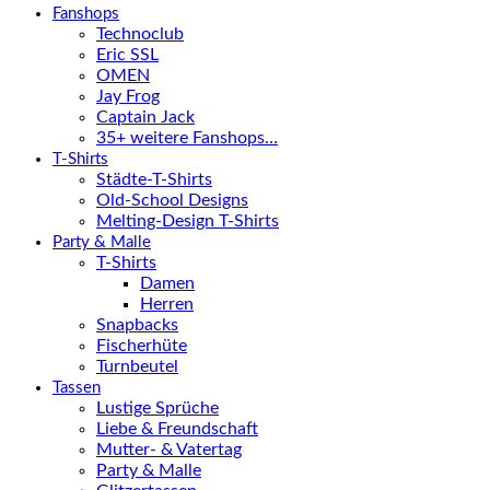
Fanshops
Technoclub
Eric SSL
OMEN
Jay Frog
Captain Jack
35+ weitere Fanshops…
T-Shirts
Städte-T-Shirts
Old-School Designs
Melting-Design T-Shirts
Party & Malle
T-Shirts
Damen
Herren
Snapbacks
Fischerhüte
Turnbeutel
Tassen
Lustige Sprüche
Liebe & Freundschaft
Mutter- & Vatertag
Party & Malle