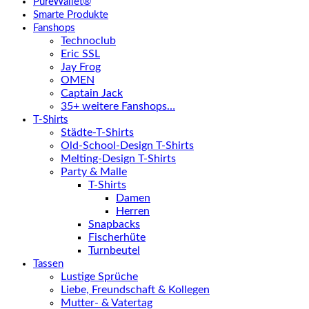
PureWallet®
Smarte Produkte
Fanshops
Technoclub
Eric SSL
Jay Frog
OMEN
Captain Jack
35+ weitere Fanshops…
T-Shirts
Städte-T-Shirts
Old-School-Design T-Shirts
Melting-Design T-Shirts
Party & Malle
T-Shirts
Damen
Herren
Snapbacks
Fischerhüte
Turnbeutel
Tassen
Lustige Sprüche
Liebe, Freundschaft & Kollegen
Mutter- & Vatertag