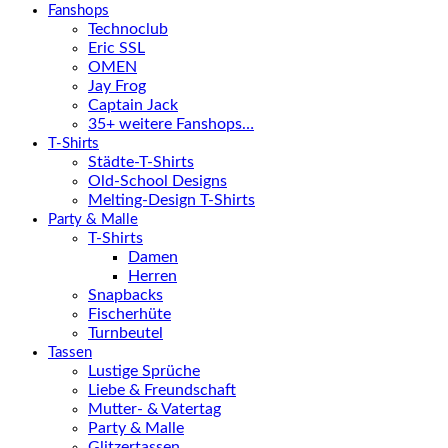
Fanshops
Technoclub
Eric SSL
OMEN
Jay Frog
Captain Jack
35+ weitere Fanshops…
T-Shirts
Städte-T-Shirts
Old-School Designs
Melting-Design T-Shirts
Party & Malle
T-Shirts
Damen
Herren
Snapbacks
Fischerhüte
Turnbeutel
Tassen
Lustige Sprüche
Liebe & Freundschaft
Mutter- & Vatertag
Party & Malle
Glitzertassen