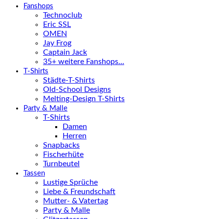
Fanshops
Technoclub
Eric SSL
OMEN
Jay Frog
Captain Jack
35+ weitere Fanshops…
T-Shirts
Städte-T-Shirts
Old-School Designs
Melting-Design T-Shirts
Party & Malle
T-Shirts
Damen
Herren
Snapbacks
Fischerhüte
Turnbeutel
Tassen
Lustige Sprüche
Liebe & Freundschaft
Mutter- & Vatertag
Party & Malle