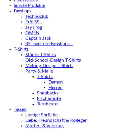
PureWallet®
Smarte Produkte
Fanshops
Technoclub
Eric SSL
Jay Frog
OMEN
Captain Jack
35+ weitere Fanshops…
T-Shirts
Städte-T-Shirts
Old-School-Design T-Shirts
Melting-Design T-Shirts
Party & Malle
T-Shirts
Damen
Herren
Snapbacks
Fischerhüte
Turnbeutel
Tassen
Lustige Sprüche
Liebe, Freundschaft & Kollegen
Mutter- & Vatertag