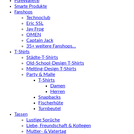
PureWallet®
Smarte Produkte
Fanshops
Technoclub
Eric SSL
Jay Frog
OMEN
Captain Jack
35+ weitere Fanshops…
T-Shirts
Städte-T-Shirts
Old-School-Design T-Shirts
Melting-Design T-Shirts
Party & Malle
T-Shirts
Damen
Herren
Snapbacks
Fischerhüte
Turnbeutel
Tassen
Lustige Sprüche
Liebe, Freundschaft & Kollegen
Mutter- & Vatertag