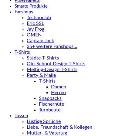
PureWallet®
Smarte Produkte
Fanshops
Technoclub
Eric SSL
Jay Frog
OMEN
Captain Jack
35+ weitere Fanshops…
T-Shirts
Städte-T-Shirts
Old-School-Design T-Shirts
Melting-Design T-Shirts
Party & Malle
T-Shirts
Damen
Herren
Snapbacks
Fischerhüte
Turnbeutel
Tassen
Lustige Sprüche
Liebe, Freundschaft & Kollegen
Mutter- & Vatertag