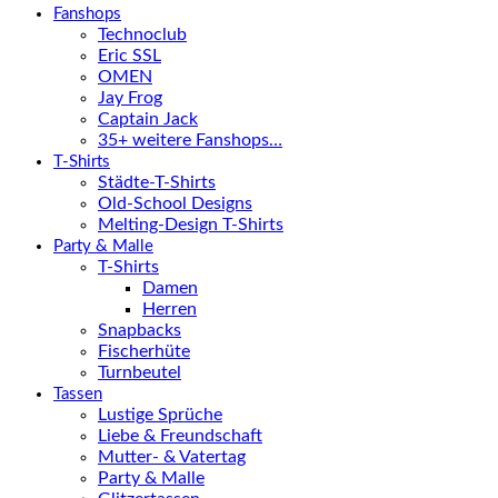
Fanshops
Technoclub
Eric SSL
OMEN
Jay Frog
Captain Jack
35+ weitere Fanshops…
T-Shirts
Städte-T-Shirts
Old-School Designs
Melting-Design T-Shirts
Party & Malle
T-Shirts
Damen
Herren
Snapbacks
Fischerhüte
Turnbeutel
Tassen
Lustige Sprüche
Liebe & Freundschaft
Mutter- & Vatertag
Party & Malle