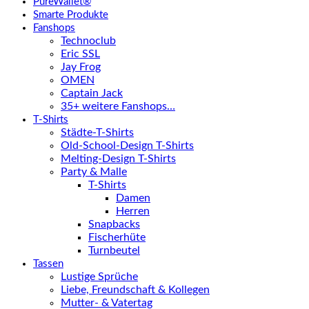
PureWallet®
Smarte Produkte
Fanshops
Technoclub
Eric SSL
Jay Frog
OMEN
Captain Jack
35+ weitere Fanshops…
T-Shirts
Städte-T-Shirts
Old-School-Design T-Shirts
Melting-Design T-Shirts
Party & Malle
T-Shirts
Damen
Herren
Snapbacks
Fischerhüte
Turnbeutel
Tassen
Lustige Sprüche
Liebe, Freundschaft & Kollegen
Mutter- & Vatertag