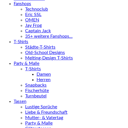
Fanshops
Technoclub
Eric SSL
OMEN
Jay Frog
Captain Jack
35+ weitere Fanshops…
T-Shirts
Städte-T-Shirts
Old-School Designs
Melting-Design T-Shirts
Party & Malle
T-Shirts
Damen
Herren
Snapbacks
Fischerhüte
Turnbeutel
Tassen
Lustige Sprüche
Liebe & Freundschaft
Mutter- & Vatertag
Party & Malle