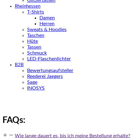
Glitzertassen
Rheinhessen
T-Shirts
Damen
Herren
Sweats & Hoodies
Taschen
Hüte
Tassen
Schmuck
LED-Flaschenlichter
B2B
Bewertungsaufsteller
Reederei Jaegers
Sage
INOSYS
FAQs:
Wie lange dauert es, bis ich meine Bestellung erhalte?