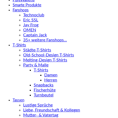
PureWallet®
Smarte Produkte
Fanshops
Technoclub
Eric SSL
Jay Frog
OMEN
Captain Jack
35+ weitere Fanshops…
T-Shirts
Städte-T-Shirts
Old-School-Design T-Shirts
Melting-Design T-Shirts
Party & Malle
T-Shirts
Damen
Herren
Snapbacks
Fischerhüte
Turnbeutel
Tassen
Lustige Sprüche
Liebe, Freundschaft & Kollegen
Mutter- & Vatertag