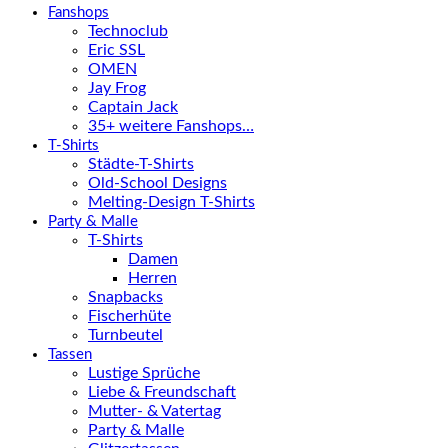
Fanshops
Technoclub
Eric SSL
OMEN
Jay Frog
Captain Jack
35+ weitere Fanshops…
T-Shirts
Städte-T-Shirts
Old-School Designs
Melting-Design T-Shirts
Party & Malle
T-Shirts
Damen
Herren
Snapbacks
Fischerhüte
Turnbeutel
Tassen
Lustige Sprüche
Liebe & Freundschaft
Mutter- & Vatertag
Party & Malle