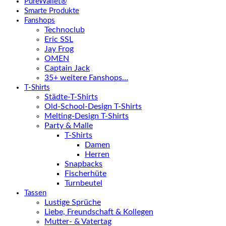
PureWallet®
Smarte Produkte
Fanshops
Technoclub
Eric SSL
Jay Frog
OMEN
Captain Jack
35+ weitere Fanshops…
T-Shirts
Städte-T-Shirts
Old-School-Design T-Shirts
Melting-Design T-Shirts
Party & Malle
T-Shirts
Damen
Herren
Snapbacks
Fischerhüte
Turnbeutel
Tassen
Lustige Sprüche
Liebe, Freundschaft & Kollegen
Mutter- & Vatertag