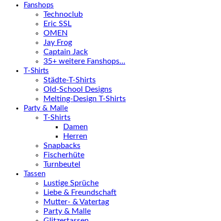
Fanshops
Technoclub
Eric SSL
OMEN
Jay Frog
Captain Jack
35+ weitere Fanshops…
T-Shirts
Städte-T-Shirts
Old-School Designs
Melting-Design T-Shirts
Party & Malle
T-Shirts
Damen
Herren
Snapbacks
Fischerhüte
Turnbeutel
Tassen
Lustige Sprüche
Liebe & Freundschaft
Mutter- & Vatertag
Party & Malle
Glitzertassen