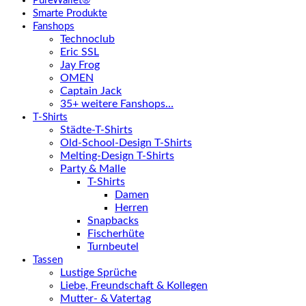
PureWallet®
Smarte Produkte
Fanshops
Technoclub
Eric SSL
Jay Frog
OMEN
Captain Jack
35+ weitere Fanshops…
T-Shirts
Städte-T-Shirts
Old-School-Design T-Shirts
Melting-Design T-Shirts
Party & Malle
T-Shirts
Damen
Herren
Snapbacks
Fischerhüte
Turnbeutel
Tassen
Lustige Sprüche
Liebe, Freundschaft & Kollegen
Mutter- & Vatertag