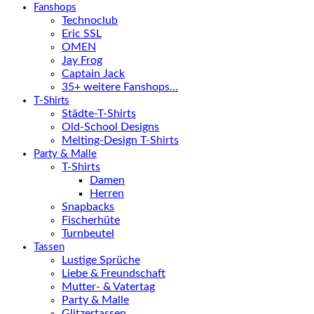
Fanshops
Technoclub
Eric SSL
OMEN
Jay Frog
Captain Jack
35+ weitere Fanshops…
T-Shirts
Städte-T-Shirts
Old-School Designs
Melting-Design T-Shirts
Party & Malle
T-Shirts
Damen
Herren
Snapbacks
Fischerhüte
Turnbeutel
Tassen
Lustige Sprüche
Liebe & Freundschaft
Mutter- & Vatertag
Party & Malle
Glitzertassen