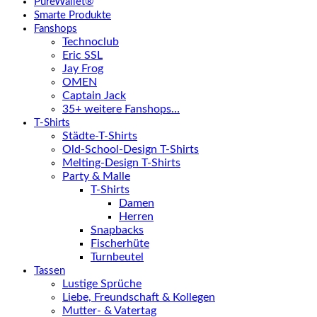
PureWallet®
Smarte Produkte
Fanshops
Technoclub
Eric SSL
Jay Frog
OMEN
Captain Jack
35+ weitere Fanshops…
T-Shirts
Städte-T-Shirts
Old-School-Design T-Shirts
Melting-Design T-Shirts
Party & Malle
T-Shirts
Damen
Herren
Snapbacks
Fischerhüte
Turnbeutel
Tassen
Lustige Sprüche
Liebe, Freundschaft & Kollegen
Mutter- & Vatertag