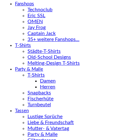
Fanshops
Technoclub
Eric SSL
OMEN
Jay Frog
Captain Jack
35+ weitere Fanshops…
T-Shirts
Städte-T-Shirts
Old-School Designs
Melting-Design T-Shirts
Party & Malle
T-Shirts
Damen
Herren
Snapbacks
Fischerhüte
Turnbeutel
Tassen
Lustige Sprüche
Liebe & Freundschaft
Mutter- & Vatertag
Party & Malle