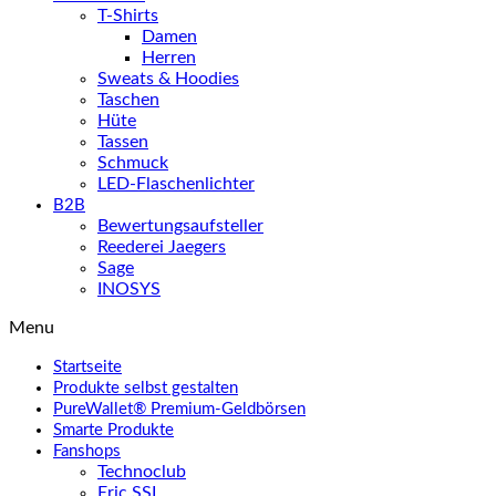
T-Shirts
Damen
Herren
Sweats & Hoodies
Taschen
Hüte
Tassen
Schmuck
LED-Flaschenlichter
B2B
Bewertungsaufsteller
Reederei Jaegers
Sage
INOSYS
Menu
Startseite
Produkte selbst gestalten
PureWallet® Premium-Geldbörsen
Smarte Produkte
Fanshops
Technoclub
Eric SSL