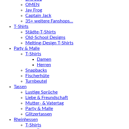
OMEN
Jay Frog
Captain Jack
35+ weitere Fanshops…
T-Shirts
Städte-T-Shirts
Old-School Designs
Melting-Design T-Shirts
Party & Malle
T-Shirts
Damen
Herren
Snapbacks
Fischerhüte
Turnbeutel
Tassen
Lustige Sprüche
Liebe & Freundschaft
Mutter- & Vatertag
Party & Malle
Glitzertassen
Rheinhessen
T-Shirts