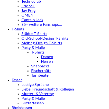
Technoclub
Eric SSL
Jay Frog
OMEN
Captain Jack
35+ weitere Fanshops…
T-Shirts
Städte-T-Shirts
Old-School-Design T-Shirts
Melting-Design T-Shirts
Party & Malle
T-Shirts
Damen
Herren
Snapbacks
Fischerhüte
Turnbeutel
Tassen
Lustige Sprüche
Liebe, Freundschaft & Kollegen
Mutter- & Vatertag
Party & Malle
Glitzertassen
Rheinhessen