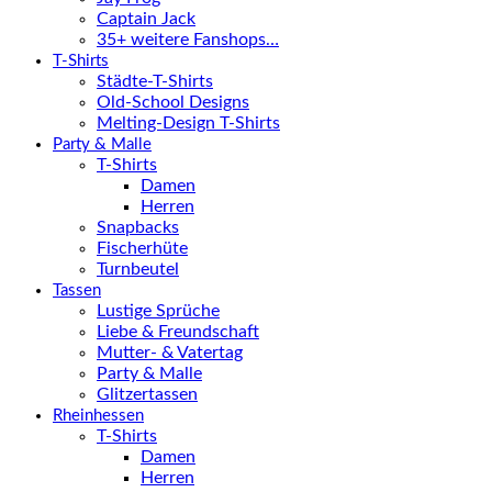
Captain Jack
35+ weitere Fanshops…
T-Shirts
Städte-T-Shirts
Old-School Designs
Melting-Design T-Shirts
Party & Malle
T-Shirts
Damen
Herren
Snapbacks
Fischerhüte
Turnbeutel
Tassen
Lustige Sprüche
Liebe & Freundschaft
Mutter- & Vatertag
Party & Malle
Glitzertassen
Rheinhessen
T-Shirts
Damen
Herren