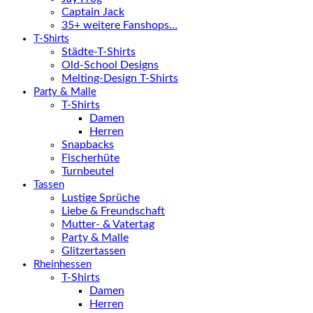
Captain Jack
35+ weitere Fanshops…
T-Shirts
Städte-T-Shirts
Old-School Designs
Melting-Design T-Shirts
Party & Malle
T-Shirts
Damen
Herren
Snapbacks
Fischerhüte
Turnbeutel
Tassen
Lustige Sprüche
Liebe & Freundschaft
Mutter- & Vatertag
Party & Malle
Glitzertassen
Rheinhessen
T-Shirts
Damen
Herren