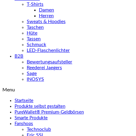
T-Shirts
Damen
Herren
Sweats & Hoodies
Taschen
Hüte
Tassen
Schmuck
LED-Flaschenlichter
B2B
Bewertungsaufsteller
Reederei Jaegers
Sage
INOSYS
Menu
Startseite
Produkte selbst gestalten
PureWallet® Premium-Geldbörsen
Smarte Produkte
Fanshops
Technoclub
Eric SSL