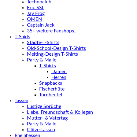
Technoclub
Eric SSL
Jay Frog
OMEN
Captain Jack
35+ weitere Fanshops…
T-Shirts
Städte-T-Shirts
Old-School-Design T-Shirts
Melting-Design T-Shirts
Party & Malle
T-Shirts
Damen
Herren
Snapbacks
Fischerhüte
Turnbeutel
Tassen
Lustige Sprüche
Liebe, Freundschaft & Kollegen
Mutter- & Vatertag
Party & Malle
Glitzertassen
Rheinhessen