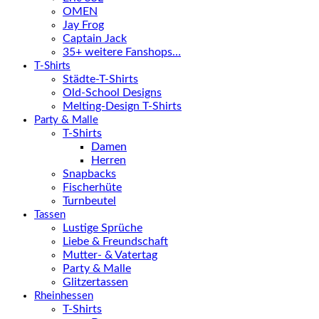
OMEN
Jay Frog
Captain Jack
35+ weitere Fanshops…
T-Shirts
Städte-T-Shirts
Old-School Designs
Melting-Design T-Shirts
Party & Malle
T-Shirts
Damen
Herren
Snapbacks
Fischerhüte
Turnbeutel
Tassen
Lustige Sprüche
Liebe & Freundschaft
Mutter- & Vatertag
Party & Malle
Glitzertassen
Rheinhessen
T-Shirts