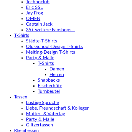
Technoclub
Eric SSL
Jay Frog
OMEN
Captain Jack
35+ weitere Fanshops…
T-Shirts
Städte-T-Shirts
Old-School-Design T-Shirts
Melting-Design T-Shirts
Party & Malle
T-Shirts
Damen
Herren
Snapbacks
Fischerhüte
Turnbeutel
Tassen
Lustige Sprüche
Liebe, Freundschaft & Kollegen
Mutter- & Vatertag
Party & Malle
Glitzertassen
Rheinhessen