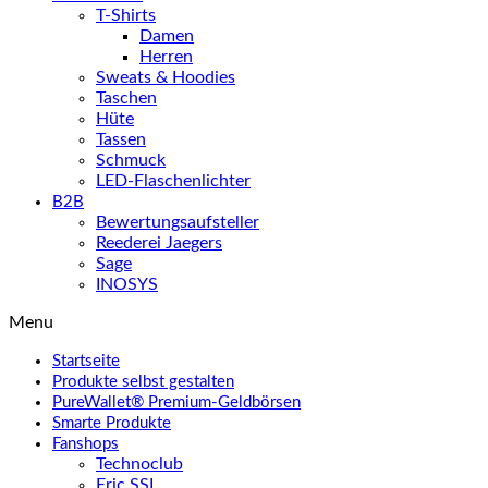
T-Shirts
Damen
Herren
Sweats & Hoodies
Taschen
Hüte
Tassen
Schmuck
LED-Flaschenlichter
B2B
Bewertungsaufsteller
Reederei Jaegers
Sage
INOSYS
Menu
Startseite
Produkte selbst gestalten
PureWallet® Premium-Geldbörsen
Smarte Produkte
Fanshops
Technoclub
Eric SSL