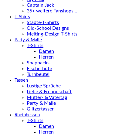
Captain Jack
35+ weitere Fanshops…
T-Shirts
Städte-T-Shirts
Old-School Designs
Melting-Design T-Shirts
Party & Malle
T-Shirts
Damen
Herren
Snapbacks
Fischerhüte
Turnbeutel
Tassen
Lustige Sprüche
Liebe & Freundschaft
Mutter- & Vatertag
Party & Malle
Glitzertassen
Rheinhessen
T-Shirts
Damen
Herren