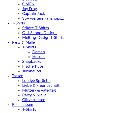
OMEN
Jay Frog
Captain Jack
35+ weitere Fanshops…
T-Shirts
Städte-T-Shirts
Old-School Designs
Melting-Design T-Shirts
Party & Malle
T-Shirts
Damen
Herren
Snapbacks
Fischerhüte
Turnbeutel
Tassen
Lustige Sprüche
Liebe & Freundschaft
Mutter- & Vatertag
Party & Malle
Glitzertassen
Rheinhessen
T-Shirts