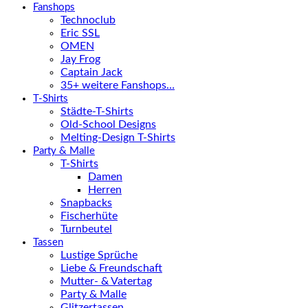
Fanshops
Technoclub
Eric SSL
OMEN
Jay Frog
Captain Jack
35+ weitere Fanshops…
T-Shirts
Städte-T-Shirts
Old-School Designs
Melting-Design T-Shirts
Party & Malle
T-Shirts
Damen
Herren
Snapbacks
Fischerhüte
Turnbeutel
Tassen
Lustige Sprüche
Liebe & Freundschaft
Mutter- & Vatertag
Party & Malle
Glitzertassen