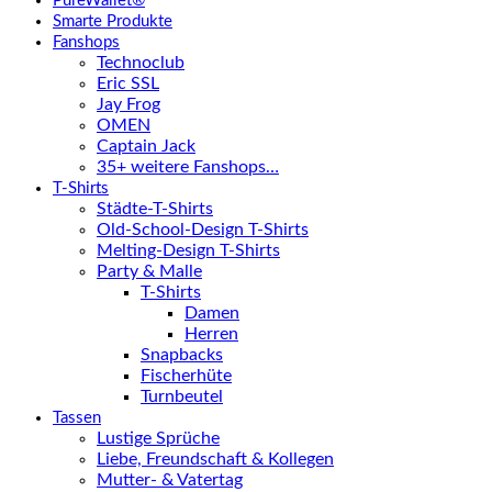
PureWallet®
Smarte Produkte
Fanshops
Technoclub
Eric SSL
Jay Frog
OMEN
Captain Jack
35+ weitere Fanshops…
T-Shirts
Städte-T-Shirts
Old-School-Design T-Shirts
Melting-Design T-Shirts
Party & Malle
T-Shirts
Damen
Herren
Snapbacks
Fischerhüte
Turnbeutel
Tassen
Lustige Sprüche
Liebe, Freundschaft & Kollegen
Mutter- & Vatertag