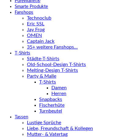
PureWallet®
Smarte Produkte
Fanshops
Technoclub
Eric SSL
Jay Frog
OMEN
Captain Jack
35+ weitere Fanshops…
T-Shirts
Städte-T-Shirts
Old-School-Design T-Shirts
Melting-Design T-Shirts
Party & Malle
T-Shirts
Damen
Herren
Snapbacks
Fischerhüte
Turnbeutel
Tassen
Lustige Sprüche
Liebe, Freundschaft & Kollegen
Mutter- & Vatertag