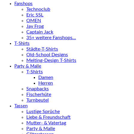
Fanshops
Technoclub
Eric SSL
OMEN
Jay Frog
Captain Jack
35+ weitere Fanshops…
T-Shirts
Städte-T-Shirts
Old-School Designs
Melting-Design T-Shirts
Party & Malle
T-Shirts
Damen
Herren
Snapbacks
Fischerhüte
Turnbeutel
Tassen
Lustige Sprüche
Liebe & Freundschaft
Mutter- & Vatertag
Party & Malle