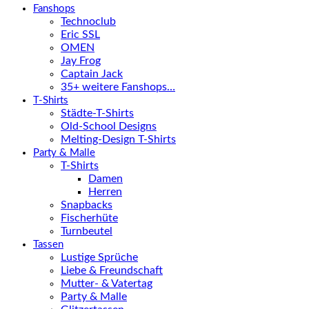
Fanshops
Technoclub
Eric SSL
OMEN
Jay Frog
Captain Jack
35+ weitere Fanshops…
T-Shirts
Städte-T-Shirts
Old-School Designs
Melting-Design T-Shirts
Party & Malle
T-Shirts
Damen
Herren
Snapbacks
Fischerhüte
Turnbeutel
Tassen
Lustige Sprüche
Liebe & Freundschaft
Mutter- & Vatertag
Party & Malle