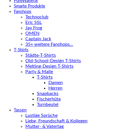
PureWallet®
Smarte Produkte
Fanshops
Technoclub
Eric SSL
Jay Frog
OMEN
Captain Jack
35+ weitere Fanshops…
T-Shirts
Städte-T-Shirts
Old-School-Design T-Shirts
Melting-Design T-Shirts
Party & Malle
T-Shirts
Damen
Herren
Snapbacks
Fischerhüte
Turnbeutel
Tassen
Lustige Sprüche
Liebe, Freundschaft & Kollegen
Mutter- & Vatertag