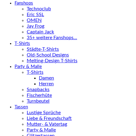
Fanshops
Technoclub
Eric SSL
OMEN
Jay Frog
Captain Jack
35+ weitere Fanshops…
T-Shirts
Städte-T-Shirts
Old-School Designs
Melting-Design T-Shirts
Party & Malle
T-Shirts
Damen
Herren
Snapbacks
Fischerhüte
Turnbeutel
Tassen
Lustige Sprüche
Liebe & Freundschaft
Mutter- & Vatertag
Party & Malle
Glitzertassen