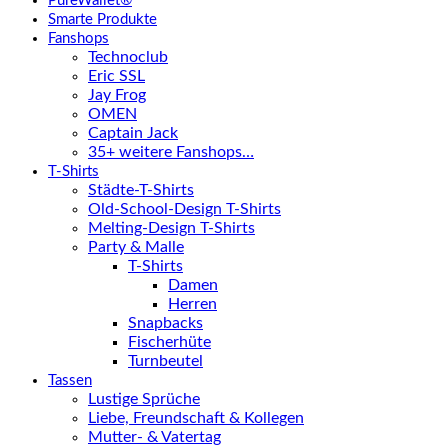
PureWallet®
Smarte Produkte
Fanshops
Technoclub
Eric SSL
Jay Frog
OMEN
Captain Jack
35+ weitere Fanshops…
T-Shirts
Städte-T-Shirts
Old-School-Design T-Shirts
Melting-Design T-Shirts
Party & Malle
T-Shirts
Damen
Herren
Snapbacks
Fischerhüte
Turnbeutel
Tassen
Lustige Sprüche
Liebe, Freundschaft & Kollegen
Mutter- & Vatertag