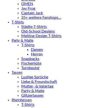
OMEN
Jay Frog
Captain Jack
35+ weitere Fanshops…
T-Shirts
Städte-T-Shirts
Old-School Designs
Melting-Design T-Shirts
Party & Malle
T-Shirts
Damen
Herren
Snapbacks
Fischerhüte
Turnbeutel
Tassen
Lustige Sprüche
Liebe & Freundschaft
Mutter- & Vatertag
Party & Malle
Glitzertassen
Rheinhessen
T-Shirts