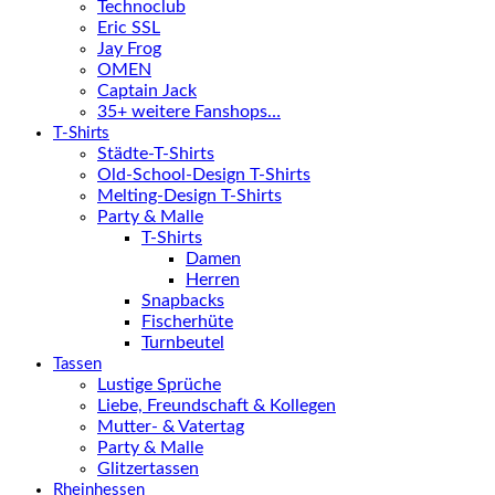
Technoclub
Eric SSL
Jay Frog
OMEN
Captain Jack
35+ weitere Fanshops…
T-Shirts
Städte-T-Shirts
Old-School-Design T-Shirts
Melting-Design T-Shirts
Party & Malle
T-Shirts
Damen
Herren
Snapbacks
Fischerhüte
Turnbeutel
Tassen
Lustige Sprüche
Liebe, Freundschaft & Kollegen
Mutter- & Vatertag
Party & Malle
Glitzertassen
Rheinhessen