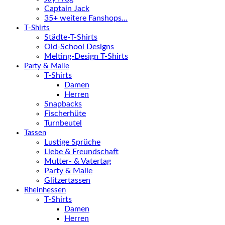
Captain Jack
35+ weitere Fanshops…
T-Shirts
Städte-T-Shirts
Old-School Designs
Melting-Design T-Shirts
Party & Malle
T-Shirts
Damen
Herren
Snapbacks
Fischerhüte
Turnbeutel
Tassen
Lustige Sprüche
Liebe & Freundschaft
Mutter- & Vatertag
Party & Malle
Glitzertassen
Rheinhessen
T-Shirts
Damen
Herren