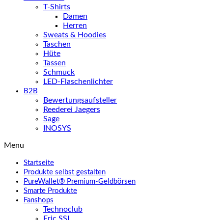
T-Shirts
Damen
Herren
Sweats & Hoodies
Taschen
Hüte
Tassen
Schmuck
LED-Flaschenlichter
B2B
Bewertungsaufsteller
Reederei Jaegers
Sage
INOSYS
Menu
Startseite
Produkte selbst gestalten
PureWallet® Premium-Geldbörsen
Smarte Produkte
Fanshops
Technoclub
Eric SSL