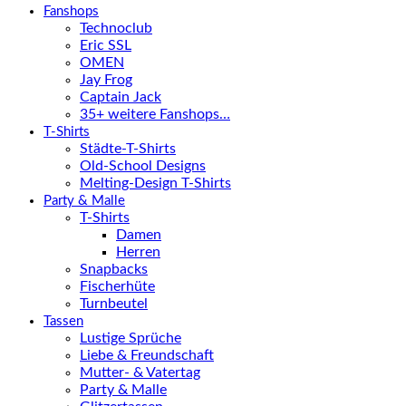
Fanshops
Technoclub
Eric SSL
OMEN
Jay Frog
Captain Jack
35+ weitere Fanshops…
T-Shirts
Städte-T-Shirts
Old-School Designs
Melting-Design T-Shirts
Party & Malle
T-Shirts
Damen
Herren
Snapbacks
Fischerhüte
Turnbeutel
Tassen
Lustige Sprüche
Liebe & Freundschaft
Mutter- & Vatertag
Party & Malle