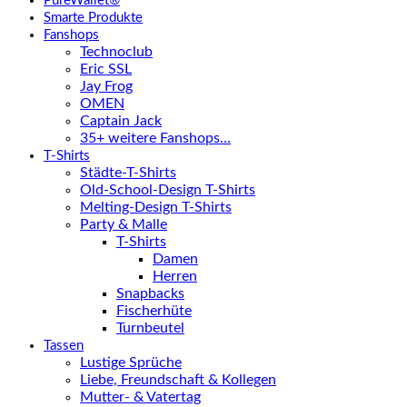
PureWallet®
Smarte Produkte
Fanshops
Technoclub
Eric SSL
Jay Frog
OMEN
Captain Jack
35+ weitere Fanshops…
T-Shirts
Städte-T-Shirts
Old-School-Design T-Shirts
Melting-Design T-Shirts
Party & Malle
T-Shirts
Damen
Herren
Snapbacks
Fischerhüte
Turnbeutel
Tassen
Lustige Sprüche
Liebe, Freundschaft & Kollegen
Mutter- & Vatertag