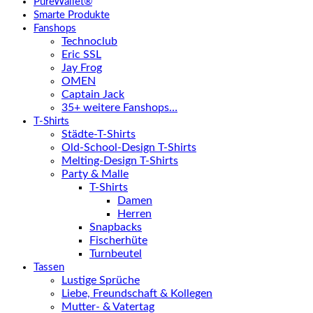
PureWallet®
Smarte Produkte
Fanshops
Technoclub
Eric SSL
Jay Frog
OMEN
Captain Jack
35+ weitere Fanshops…
T-Shirts
Städte-T-Shirts
Old-School-Design T-Shirts
Melting-Design T-Shirts
Party & Malle
T-Shirts
Damen
Herren
Snapbacks
Fischerhüte
Turnbeutel
Tassen
Lustige Sprüche
Liebe, Freundschaft & Kollegen
Mutter- & Vatertag