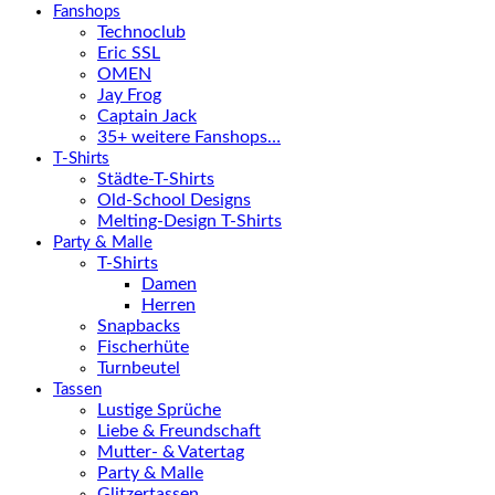
Fanshops
Technoclub
Eric SSL
OMEN
Jay Frog
Captain Jack
35+ weitere Fanshops…
T-Shirts
Städte-T-Shirts
Old-School Designs
Melting-Design T-Shirts
Party & Malle
T-Shirts
Damen
Herren
Snapbacks
Fischerhüte
Turnbeutel
Tassen
Lustige Sprüche
Liebe & Freundschaft
Mutter- & Vatertag
Party & Malle
Glitzertassen