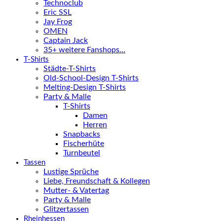
Technoclub
Eric SSL
Jay Frog
OMEN
Captain Jack
35+ weitere Fanshops…
T-Shirts
Städte-T-Shirts
Old-School-Design T-Shirts
Melting-Design T-Shirts
Party & Malle
T-Shirts
Damen
Herren
Snapbacks
Fischerhüte
Turnbeutel
Tassen
Lustige Sprüche
Liebe, Freundschaft & Kollegen
Mutter- & Vatertag
Party & Malle
Glitzertassen
Rheinhessen