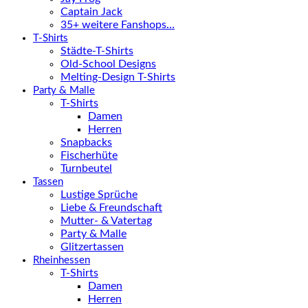
Captain Jack
35+ weitere Fanshops…
T-Shirts
Städte-T-Shirts
Old-School Designs
Melting-Design T-Shirts
Party & Malle
T-Shirts
Damen
Herren
Snapbacks
Fischerhüte
Turnbeutel
Tassen
Lustige Sprüche
Liebe & Freundschaft
Mutter- & Vatertag
Party & Malle
Glitzertassen
Rheinhessen
T-Shirts
Damen
Herren