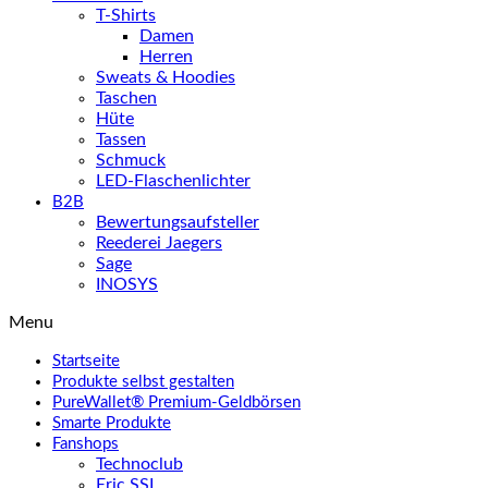
T-Shirts
Damen
Herren
Sweats & Hoodies
Taschen
Hüte
Tassen
Schmuck
LED-Flaschenlichter
B2B
Bewertungsaufsteller
Reederei Jaegers
Sage
INOSYS
Menu
Startseite
Produkte selbst gestalten
PureWallet® Premium-Geldbörsen
Smarte Produkte
Fanshops
Technoclub
Eric SSL