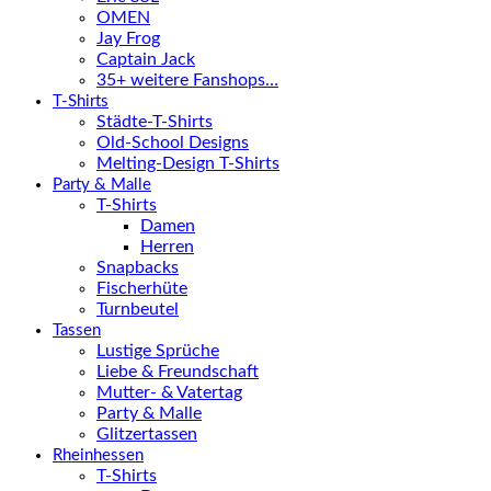
OMEN
Jay Frog
Captain Jack
35+ weitere Fanshops…
T-Shirts
Städte-T-Shirts
Old-School Designs
Melting-Design T-Shirts
Party & Malle
T-Shirts
Damen
Herren
Snapbacks
Fischerhüte
Turnbeutel
Tassen
Lustige Sprüche
Liebe & Freundschaft
Mutter- & Vatertag
Party & Malle
Glitzertassen
Rheinhessen
T-Shirts