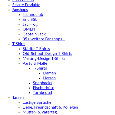
PureWallet®
Smarte Produkte
Fanshops
Technoclub
Eric SSL
Jay Frog
OMEN
Captain Jack
35+ weitere Fanshops…
T-Shirts
Städte-T-Shirts
Old-School-Design T-Shirts
Melting-Design T-Shirts
Party & Malle
T-Shirts
Damen
Herren
Snapbacks
Fischerhüte
Turnbeutel
Tassen
Lustige Sprüche
Liebe, Freundschaft & Kollegen
Mutter- & Vatertag