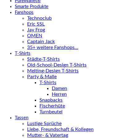
PureWallet®
Smarte Produkte
Fanshops
Technoclub
Eric SSL
Jay Frog
OMEN
Captain Jack
35+ weitere Fanshops…
T-Shirts
Städte-T-Shirts
Old-School-Design T-Shirts
Melting-Design T-Shirts
Party & Malle
T-Shirts
Damen
Herren
Snapbacks
Fischerhüte
Turnbeutel
Tassen
Lustige Sprüche
Liebe, Freundschaft & Kollegen
Mutter- & Vatertag