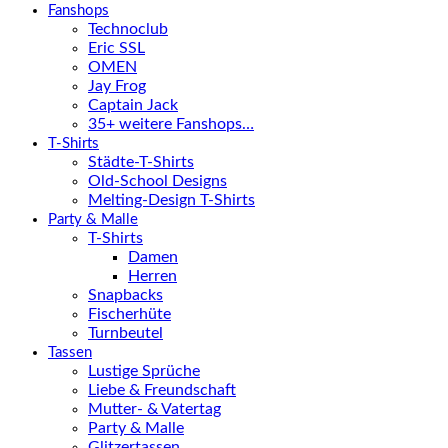
Fanshops
Technoclub
Eric SSL
OMEN
Jay Frog
Captain Jack
35+ weitere Fanshops…
T-Shirts
Städte-T-Shirts
Old-School Designs
Melting-Design T-Shirts
Party & Malle
T-Shirts
Damen
Herren
Snapbacks
Fischerhüte
Turnbeutel
Tassen
Lustige Sprüche
Liebe & Freundschaft
Mutter- & Vatertag
Party & Malle
Glitzertassen