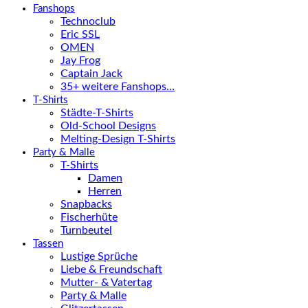
Fanshops
Technoclub
Eric SSL
OMEN
Jay Frog
Captain Jack
35+ weitere Fanshops…
T-Shirts
Städte-T-Shirts
Old-School Designs
Melting-Design T-Shirts
Party & Malle
T-Shirts
Damen
Herren
Snapbacks
Fischerhüte
Turnbeutel
Tassen
Lustige Sprüche
Liebe & Freundschaft
Mutter- & Vatertag
Party & Malle