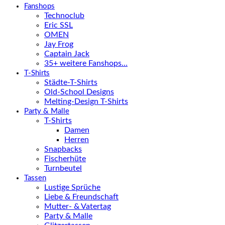
Fanshops
Technoclub
Eric SSL
OMEN
Jay Frog
Captain Jack
35+ weitere Fanshops…
T-Shirts
Städte-T-Shirts
Old-School Designs
Melting-Design T-Shirts
Party & Malle
T-Shirts
Damen
Herren
Snapbacks
Fischerhüte
Turnbeutel
Tassen
Lustige Sprüche
Liebe & Freundschaft
Mutter- & Vatertag
Party & Malle