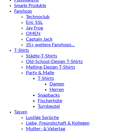
PureWallet®
Smarte Produkte
Fanshops
Technoclub
Eric SSL
Jay Frog
OMEN
Captain Jack
35+ weitere Fanshops…
T-Shirts
Städte-T-Shirts
Old-School-Design T-Shirts
Melting-Design T-Shirts
Party & Malle
T-Shirts
Damen
Herren
Snapbacks
Fischerhüte
Turnbeutel
Tassen
Lustige Sprüche
Liebe, Freundschaft & Kollegen
Mutter- & Vatertag