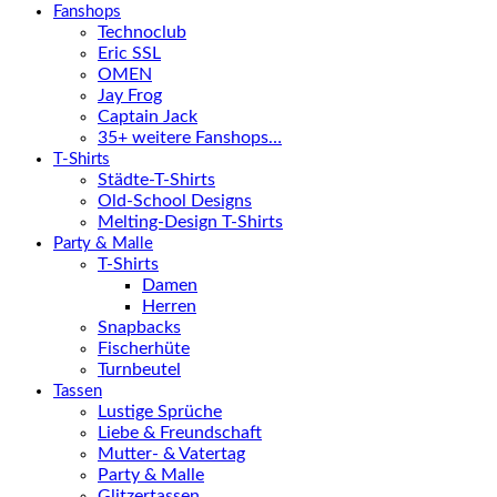
Fanshops
Technoclub
Eric SSL
OMEN
Jay Frog
Captain Jack
35+ weitere Fanshops…
T-Shirts
Städte-T-Shirts
Old-School Designs
Melting-Design T-Shirts
Party & Malle
T-Shirts
Damen
Herren
Snapbacks
Fischerhüte
Turnbeutel
Tassen
Lustige Sprüche
Liebe & Freundschaft
Mutter- & Vatertag
Party & Malle
Glitzertassen