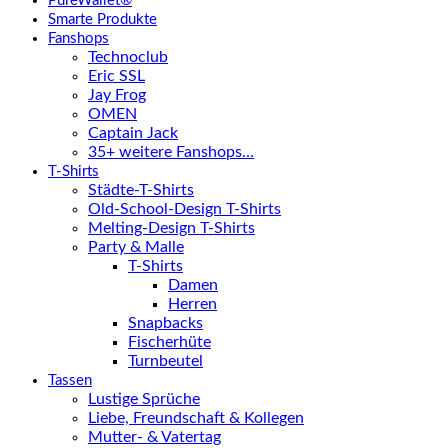
PureWallet®
Smarte Produkte
Fanshops
Technoclub
Eric SSL
Jay Frog
OMEN
Captain Jack
35+ weitere Fanshops…
T-Shirts
Städte-T-Shirts
Old-School-Design T-Shirts
Melting-Design T-Shirts
Party & Malle
T-Shirts
Damen
Herren
Snapbacks
Fischerhüte
Turnbeutel
Tassen
Lustige Sprüche
Liebe, Freundschaft & Kollegen
Mutter- & Vatertag