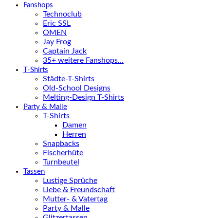
Fanshops
Technoclub
Eric SSL
OMEN
Jay Frog
Captain Jack
35+ weitere Fanshops…
T-Shirts
Städte-T-Shirts
Old-School Designs
Melting-Design T-Shirts
Party & Malle
T-Shirts
Damen
Herren
Snapbacks
Fischerhüte
Turnbeutel
Tassen
Lustige Sprüche
Liebe & Freundschaft
Mutter- & Vatertag
Party & Malle
Glitzertassen