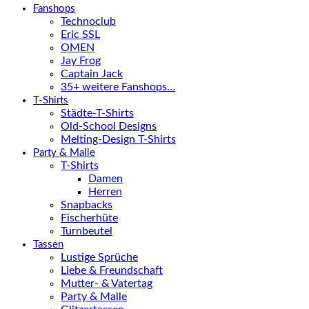
Fanshops
Technoclub
Eric SSL
OMEN
Jay Frog
Captain Jack
35+ weitere Fanshops…
T-Shirts
Städte-T-Shirts
Old-School Designs
Melting-Design T-Shirts
Party & Malle
T-Shirts
Damen
Herren
Snapbacks
Fischerhüte
Turnbeutel
Tassen
Lustige Sprüche
Liebe & Freundschaft
Mutter- & Vatertag
Party & Malle