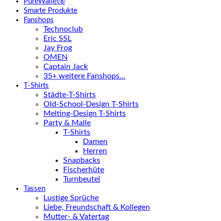
PureWallet®
Smarte Produkte
Fanshops
Technoclub
Eric SSL
Jay Frog
OMEN
Captain Jack
35+ weitere Fanshops…
T-Shirts
Städte-T-Shirts
Old-School-Design T-Shirts
Melting-Design T-Shirts
Party & Malle
T-Shirts
Damen
Herren
Snapbacks
Fischerhüte
Turnbeutel
Tassen
Lustige Sprüche
Liebe, Freundschaft & Kollegen
Mutter- & Vatertag