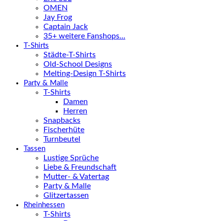
OMEN
Jay Frog
Captain Jack
35+ weitere Fanshops…
T-Shirts
Städte-T-Shirts
Old-School Designs
Melting-Design T-Shirts
Party & Malle
T-Shirts
Damen
Herren
Snapbacks
Fischerhüte
Turnbeutel
Tassen
Lustige Sprüche
Liebe & Freundschaft
Mutter- & Vatertag
Party & Malle
Glitzertassen
Rheinhessen
T-Shirts