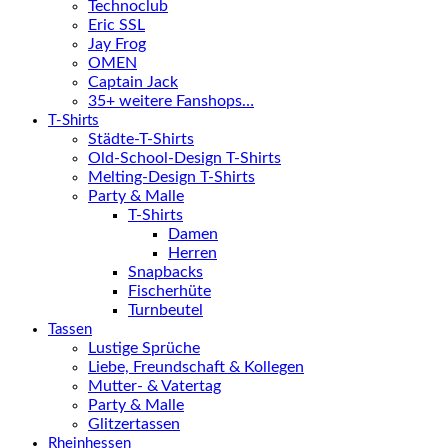
Technoclub
Eric SSL
Jay Frog
OMEN
Captain Jack
35+ weitere Fanshops…
T-Shirts
Städte-T-Shirts
Old-School-Design T-Shirts
Melting-Design T-Shirts
Party & Malle
T-Shirts
Damen
Herren
Snapbacks
Fischerhüte
Turnbeutel
Tassen
Lustige Sprüche
Liebe, Freundschaft & Kollegen
Mutter- & Vatertag
Party & Malle
Glitzertassen
Rheinhessen