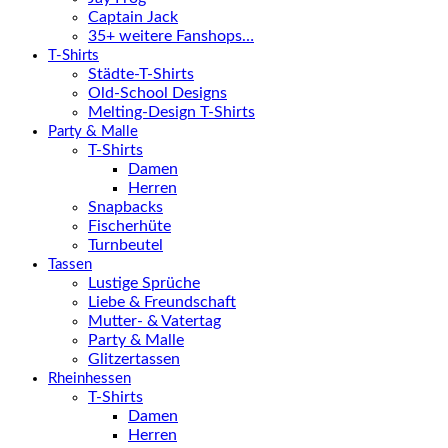
Captain Jack
35+ weitere Fanshops…
T-Shirts
Städte-T-Shirts
Old-School Designs
Melting-Design T-Shirts
Party & Malle
T-Shirts
Damen
Herren
Snapbacks
Fischerhüte
Turnbeutel
Tassen
Lustige Sprüche
Liebe & Freundschaft
Mutter- & Vatertag
Party & Malle
Glitzertassen
Rheinhessen
T-Shirts
Damen
Herren