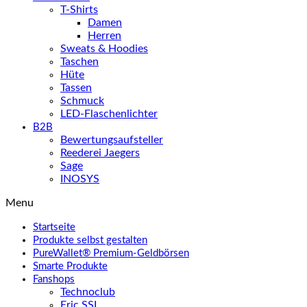
T-Shirts
Damen
Herren
Sweats & Hoodies
Taschen
Hüte
Tassen
Schmuck
LED-Flaschenlichter
B2B
Bewertungsaufsteller
Reederei Jaegers
Sage
INOSYS
Menu
Startseite
Produkte selbst gestalten
PureWallet® Premium-Geldbörsen
Smarte Produkte
Fanshops
Technoclub
Eric SSL