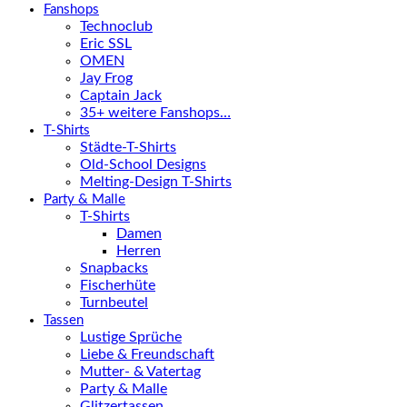
Fanshops
Technoclub
Eric SSL
OMEN
Jay Frog
Captain Jack
35+ weitere Fanshops…
T-Shirts
Städte-T-Shirts
Old-School Designs
Melting-Design T-Shirts
Party & Malle
T-Shirts
Damen
Herren
Snapbacks
Fischerhüte
Turnbeutel
Tassen
Lustige Sprüche
Liebe & Freundschaft
Mutter- & Vatertag
Party & Malle
Glitzertassen