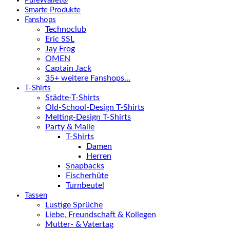
PureWallet®
Smarte Produkte
Fanshops
Technoclub
Eric SSL
Jay Frog
OMEN
Captain Jack
35+ weitere Fanshops…
T-Shirts
Städte-T-Shirts
Old-School-Design T-Shirts
Melting-Design T-Shirts
Party & Malle
T-Shirts
Damen
Herren
Snapbacks
Fischerhüte
Turnbeutel
Tassen
Lustige Sprüche
Liebe, Freundschaft & Kollegen
Mutter- & Vatertag