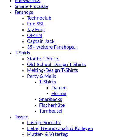
PureWallet®
Smarte Produkte
Fanshops
Technoclub
Eric SSL
Jay Frog
OMEN
Captain Jack
35+ weitere Fanshops…
T-Shirts
Städte-T-Shirts
Old-School-Design T-Shirts
Melting-Design T-Shirts
Party & Malle
T-Shirts
Damen
Herren
Snapbacks
Fischerhüte
Turnbeutel
Tassen
Lustige Sprüche
Liebe, Freundschaft & Kollegen
Mutter- & Vatertag