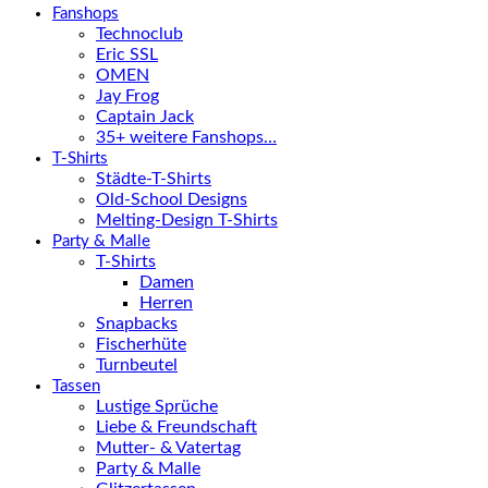
Fanshops
Technoclub
Eric SSL
OMEN
Jay Frog
Captain Jack
35+ weitere Fanshops…
T-Shirts
Städte-T-Shirts
Old-School Designs
Melting-Design T-Shirts
Party & Malle
T-Shirts
Damen
Herren
Snapbacks
Fischerhüte
Turnbeutel
Tassen
Lustige Sprüche
Liebe & Freundschaft
Mutter- & Vatertag
Party & Malle