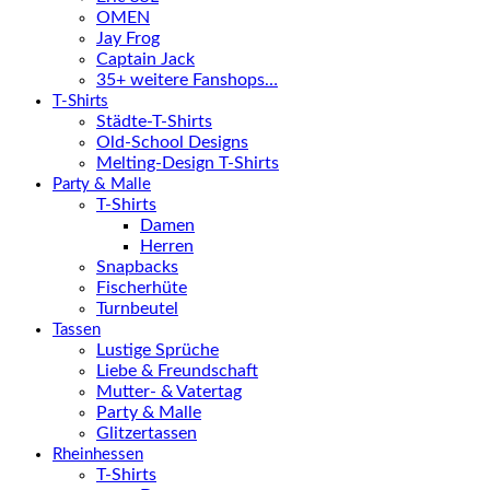
OMEN
Jay Frog
Captain Jack
35+ weitere Fanshops…
T-Shirts
Städte-T-Shirts
Old-School Designs
Melting-Design T-Shirts
Party & Malle
T-Shirts
Damen
Herren
Snapbacks
Fischerhüte
Turnbeutel
Tassen
Lustige Sprüche
Liebe & Freundschaft
Mutter- & Vatertag
Party & Malle
Glitzertassen
Rheinhessen
T-Shirts