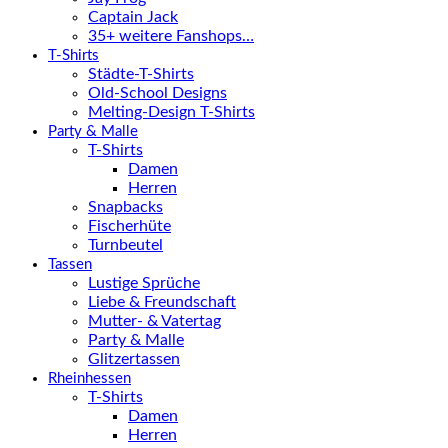
Captain Jack
35+ weitere Fanshops…
T-Shirts
Städte-T-Shirts
Old-School Designs
Melting-Design T-Shirts
Party & Malle
T-Shirts
Damen
Herren
Snapbacks
Fischerhüte
Turnbeutel
Tassen
Lustige Sprüche
Liebe & Freundschaft
Mutter- & Vatertag
Party & Malle
Glitzertassen
Rheinhessen
T-Shirts
Damen
Herren