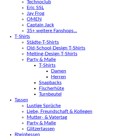
Technoclub
Eric SSL
Jay Frog
OMEN
Captain Jack
35+ weitere Fanshops…
T-Shirts
Städte-T-Shirts
Old-School-Design T-Shirts
Melting-Design T-Shirts
Party & Malle
T-Shirts
Damen
Herren
Snapbacks
Fischerhüte
Turnbeutel
Tassen
Lustige Sprüche
Liebe, Freundschaft & Kollegen
Mutter- & Vatertag
Party & Malle
Glitzertassen
Rheinhessen