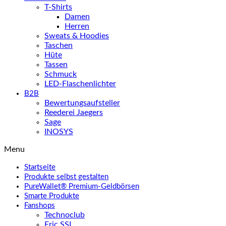
T-Shirts
Damen
Herren
Sweats & Hoodies
Taschen
Hüte
Tassen
Schmuck
LED-Flaschenlichter
B2B
Bewertungsaufsteller
Reederei Jaegers
Sage
INOSYS
Menu
Startseite
Produkte selbst gestalten
PureWallet® Premium-Geldbörsen
Smarte Produkte
Fanshops
Technoclub
Eric SSL