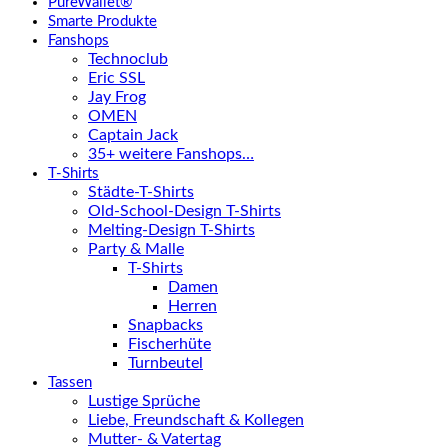
PureWallet®
Smarte Produkte
Fanshops
Technoclub
Eric SSL
Jay Frog
OMEN
Captain Jack
35+ weitere Fanshops…
T-Shirts
Städte-T-Shirts
Old-School-Design T-Shirts
Melting-Design T-Shirts
Party & Malle
T-Shirts
Damen
Herren
Snapbacks
Fischerhüte
Turnbeutel
Tassen
Lustige Sprüche
Liebe, Freundschaft & Kollegen
Mutter- & Vatertag