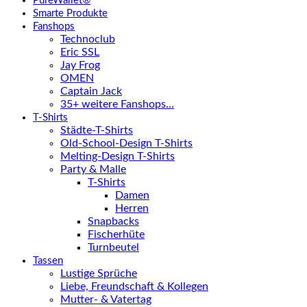
PureWallet®
Smarte Produkte
Fanshops
Technoclub
Eric SSL
Jay Frog
OMEN
Captain Jack
35+ weitere Fanshops…
T-Shirts
Städte-T-Shirts
Old-School-Design T-Shirts
Melting-Design T-Shirts
Party & Malle
T-Shirts
Damen
Herren
Snapbacks
Fischerhüte
Turnbeutel
Tassen
Lustige Sprüche
Liebe, Freundschaft & Kollegen
Mutter- & Vatertag