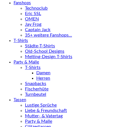
Fanshops
Technoclub
Eric SSL
OMEN
Jay Frog
Captain Jack
35+ weitere Fanshops…
T-Shirts
Städte-T-Shirts
Old-School Designs
Melting-Design T-Shirts
Party & Malle
T-Shirts
Damen
Herren
Snapbacks
Fischerhüte
Turnbeutel
Tassen
Lustige Sprüche
Liebe & Freundschaft
Mutter- & Vatertag
Party & Malle
Glitzertassen