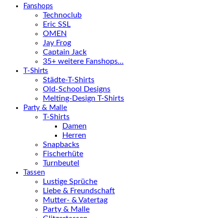
Fanshops
Technoclub
Eric SSL
OMEN
Jay Frog
Captain Jack
35+ weitere Fanshops…
T-Shirts
Städte-T-Shirts
Old-School Designs
Melting-Design T-Shirts
Party & Malle
T-Shirts
Damen
Herren
Snapbacks
Fischerhüte
Turnbeutel
Tassen
Lustige Sprüche
Liebe & Freundschaft
Mutter- & Vatertag
Party & Malle