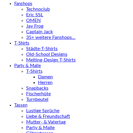
Fanshops
Technoclub
Eric SSL
OMEN
Jay Frog
Captain Jack
35+ weitere Fanshops…
T-Shirts
Städte-T-Shirts
Old-School Designs
Melting-Design T-Shirts
Party & Malle
T-Shirts
Damen
Herren
Snapbacks
Fischerhüte
Turnbeutel
Tassen
Lustige Sprüche
Liebe & Freundschaft
Mutter- & Vatertag
Party & Malle