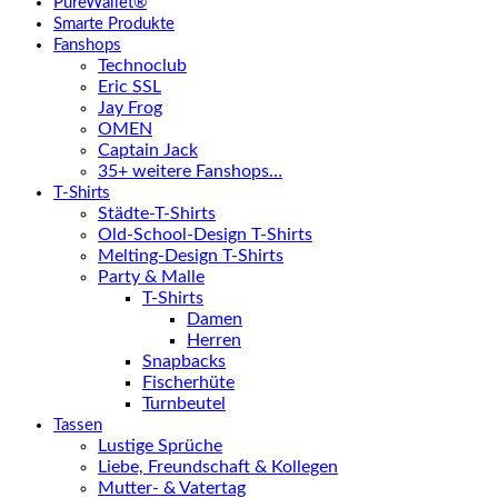
PureWallet®
Smarte Produkte
Fanshops
Technoclub
Eric SSL
Jay Frog
OMEN
Captain Jack
35+ weitere Fanshops…
T-Shirts
Städte-T-Shirts
Old-School-Design T-Shirts
Melting-Design T-Shirts
Party & Malle
T-Shirts
Damen
Herren
Snapbacks
Fischerhüte
Turnbeutel
Tassen
Lustige Sprüche
Liebe, Freundschaft & Kollegen
Mutter- & Vatertag