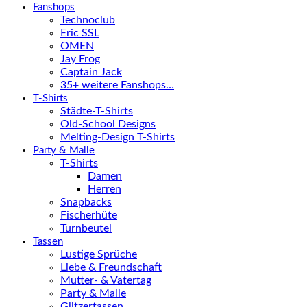
Fanshops
Technoclub
Eric SSL
OMEN
Jay Frog
Captain Jack
35+ weitere Fanshops…
T-Shirts
Städte-T-Shirts
Old-School Designs
Melting-Design T-Shirts
Party & Malle
T-Shirts
Damen
Herren
Snapbacks
Fischerhüte
Turnbeutel
Tassen
Lustige Sprüche
Liebe & Freundschaft
Mutter- & Vatertag
Party & Malle
Glitzertassen