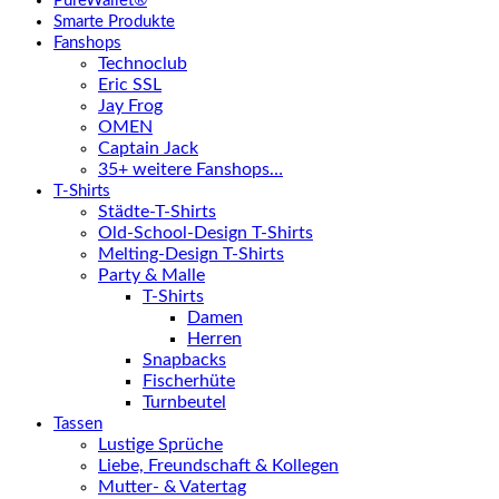
PureWallet®
Smarte Produkte
Fanshops
Technoclub
Eric SSL
Jay Frog
OMEN
Captain Jack
35+ weitere Fanshops…
T-Shirts
Städte-T-Shirts
Old-School-Design T-Shirts
Melting-Design T-Shirts
Party & Malle
T-Shirts
Damen
Herren
Snapbacks
Fischerhüte
Turnbeutel
Tassen
Lustige Sprüche
Liebe, Freundschaft & Kollegen
Mutter- & Vatertag