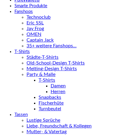
PureWallet®
Smarte Produkte
Fanshops
Technoclub
Eric SSL
Jay Frog
OMEN
Captain Jack
35+ weitere Fanshops…
T-Shirts
Städte-T-Shirts
Old-School-Design T-Shirts
Melting-Design T-Shirts
Party & Malle
T-Shirts
Damen
Herren
Snapbacks
Fischerhüte
Turnbeutel
Tassen
Lustige Sprüche
Liebe, Freundschaft & Kollegen
Mutter- & Vatertag