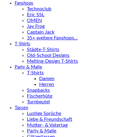
Fanshops
Technoclub
Eric SSL
OMEN
Jay Frog
Captain Jack
35+ weitere Fanshops…
T-Shirts
Städte-T-Shirts
Old-School Designs
Melting-Design T-Shirts
Party & Malle
T-Shirts
Damen
Herren
Snapbacks
Fischerhüte
Turnbeutel
Tassen
Lustige Sprüche
Liebe & Freundschaft
Mutter- & Vatertag
Party & Malle
Glitzertassen