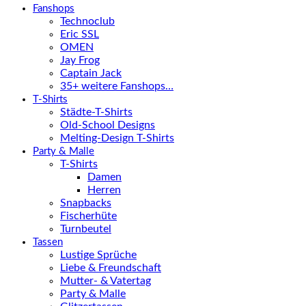
Fanshops
Technoclub
Eric SSL
OMEN
Jay Frog
Captain Jack
35+ weitere Fanshops…
T-Shirts
Städte-T-Shirts
Old-School Designs
Melting-Design T-Shirts
Party & Malle
T-Shirts
Damen
Herren
Snapbacks
Fischerhüte
Turnbeutel
Tassen
Lustige Sprüche
Liebe & Freundschaft
Mutter- & Vatertag
Party & Malle