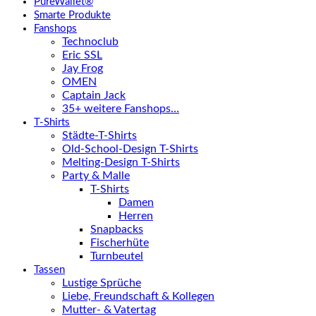
PureWallet®
Smarte Produkte
Fanshops
Technoclub
Eric SSL
Jay Frog
OMEN
Captain Jack
35+ weitere Fanshops…
T-Shirts
Städte-T-Shirts
Old-School-Design T-Shirts
Melting-Design T-Shirts
Party & Malle
T-Shirts
Damen
Herren
Snapbacks
Fischerhüte
Turnbeutel
Tassen
Lustige Sprüche
Liebe, Freundschaft & Kollegen
Mutter- & Vatertag