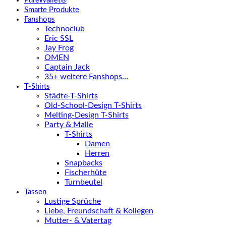
PureWallet®
Smarte Produkte
Fanshops
Technoclub
Eric SSL
Jay Frog
OMEN
Captain Jack
35+ weitere Fanshops…
T-Shirts
Städte-T-Shirts
Old-School-Design T-Shirts
Melting-Design T-Shirts
Party & Malle
T-Shirts
Damen
Herren
Snapbacks
Fischerhüte
Turnbeutel
Tassen
Lustige Sprüche
Liebe, Freundschaft & Kollegen
Mutter- & Vatertag