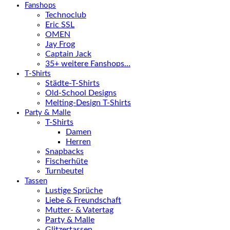
Fanshops
Technoclub
Eric SSL
OMEN
Jay Frog
Captain Jack
35+ weitere Fanshops…
T-Shirts
Städte-T-Shirts
Old-School Designs
Melting-Design T-Shirts
Party & Malle
T-Shirts
Damen
Herren
Snapbacks
Fischerhüte
Turnbeutel
Tassen
Lustige Sprüche
Liebe & Freundschaft
Mutter- & Vatertag
Party & Malle
Glitzertassen