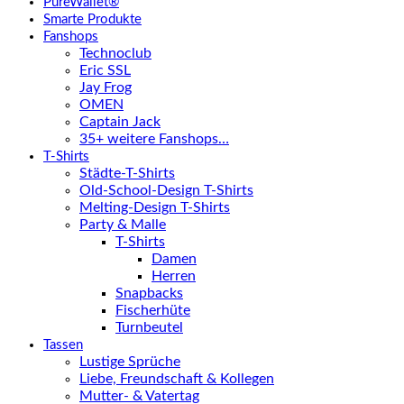
PureWallet®
Smarte Produkte
Fanshops
Technoclub
Eric SSL
Jay Frog
OMEN
Captain Jack
35+ weitere Fanshops…
T-Shirts
Städte-T-Shirts
Old-School-Design T-Shirts
Melting-Design T-Shirts
Party & Malle
T-Shirts
Damen
Herren
Snapbacks
Fischerhüte
Turnbeutel
Tassen
Lustige Sprüche
Liebe, Freundschaft & Kollegen
Mutter- & Vatertag