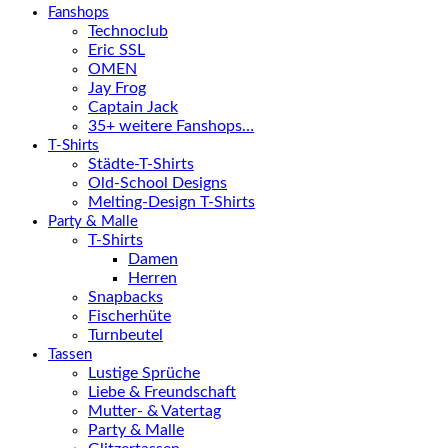
Fanshops
Technoclub
Eric SSL
OMEN
Jay Frog
Captain Jack
35+ weitere Fanshops…
T-Shirts
Städte-T-Shirts
Old-School Designs
Melting-Design T-Shirts
Party & Malle
T-Shirts
Damen
Herren
Snapbacks
Fischerhüte
Turnbeutel
Tassen
Lustige Sprüche
Liebe & Freundschaft
Mutter- & Vatertag
Party & Malle