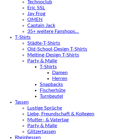
Technoclub
Eric SSL
Jay Frog
OMEN
Captain Jack
35+ weitere Fanshops…
T-Shirts
Städte-T-Shirts
Old-School-Design T-Shirts
Melting-Design T-Shirts
Party & Malle
T-Shirts
Damen
Herren
Snapbacks
Fischerhüte
Turnbeutel
Tassen
Lustige Sprüche
Liebe, Freundschaft & Kollegen
Mutter- & Vatertag
Party & Malle
Glitzertassen
Rheinhessen