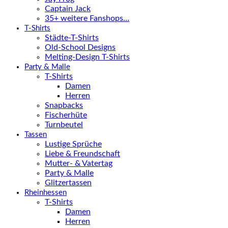
Captain Jack
35+ weitere Fanshops…
T-Shirts
Städte-T-Shirts
Old-School Designs
Melting-Design T-Shirts
Party & Malle
T-Shirts
Damen
Herren
Snapbacks
Fischerhüte
Turnbeutel
Tassen
Lustige Sprüche
Liebe & Freundschaft
Mutter- & Vatertag
Party & Malle
Glitzertassen
Rheinhessen
T-Shirts
Damen
Herren