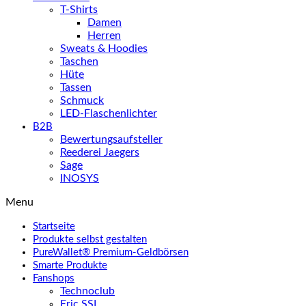
T-Shirts
Damen
Herren
Sweats & Hoodies
Taschen
Hüte
Tassen
Schmuck
LED-Flaschenlichter
B2B
Bewertungsaufsteller
Reederei Jaegers
Sage
INOSYS
Menu
Startseite
Produkte selbst gestalten
PureWallet® Premium-Geldbörsen
Smarte Produkte
Fanshops
Technoclub
Eric SSL