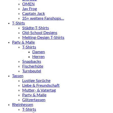
OMEN
Jay Frog
Captain Jack
35+ weitere Fanshops…
T-Shirts
Städte-T-Shirts
Old-School Designs
Melting-Design T-Shirts
Party & Malle
T-Shirts
Damen
Herren
Snapbacks
Fischerhüte
Turnbeutel
Tassen
Lustige Sprüche
Liebe & Freundschaft
Mutter- & Vatertag
Party & Malle
Glitzertassen
Rheinhessen
T-Shirts