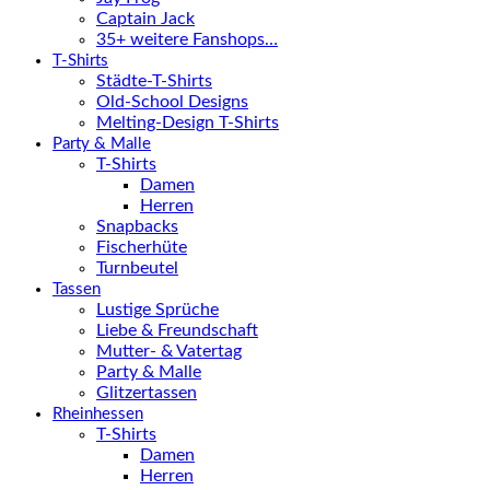
Captain Jack
35+ weitere Fanshops…
T-Shirts
Städte-T-Shirts
Old-School Designs
Melting-Design T-Shirts
Party & Malle
T-Shirts
Damen
Herren
Snapbacks
Fischerhüte
Turnbeutel
Tassen
Lustige Sprüche
Liebe & Freundschaft
Mutter- & Vatertag
Party & Malle
Glitzertassen
Rheinhessen
T-Shirts
Damen
Herren