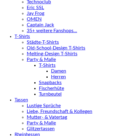
Technoclub
Eric SSL
Jay Frog
OMEN
Captain Jack
35+ weitere Fanshops…
T-Shirts
Städte-T-Shirts
Old-School-Design T-Shirts
Melting-Design T-Shirts
Party & Malle
T-Shirts
Damen
Herren
Snapbacks
Fischerhüte
Turnbeutel
Tassen
Lustige Sprüche
Liebe, Freundschaft & Kollegen
Mutter- & Vatertag
Party & Malle
Glitzertassen
Rheinhessen