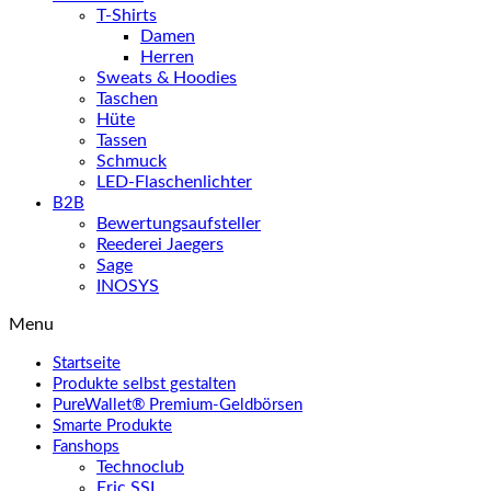
T-Shirts
Damen
Herren
Sweats & Hoodies
Taschen
Hüte
Tassen
Schmuck
LED-Flaschenlichter
B2B
Bewertungsaufsteller
Reederei Jaegers
Sage
INOSYS
Menu
Startseite
Produkte selbst gestalten
PureWallet® Premium-Geldbörsen
Smarte Produkte
Fanshops
Technoclub
Eric SSL