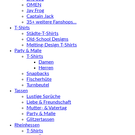
OMEN
Jay Frog
Captain Jack
35+ weitere Fanshops…
T-Shirts
Städte-T-Shirts
Old-School Designs
Melting-Design T-Shirts
Party & Malle
T-Shirts
Damen
Herren
Snapbacks
Fischerhüte
Turnbeutel
Tassen
Lustige Sprüche
Liebe & Freundschaft
Mutter- & Vatertag
Party & Malle
Glitzertassen
Rheinhessen
T-Shirts