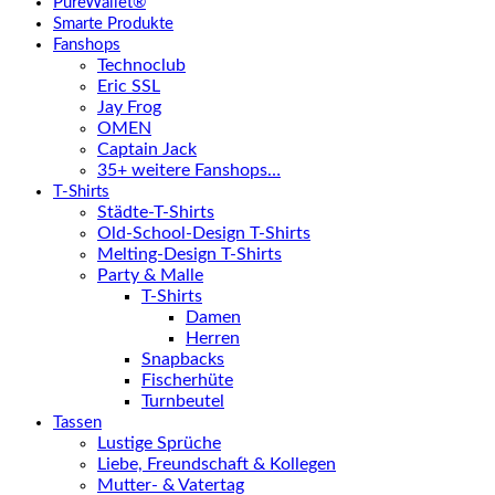
PureWallet®
Smarte Produkte
Fanshops
Technoclub
Eric SSL
Jay Frog
OMEN
Captain Jack
35+ weitere Fanshops…
T-Shirts
Städte-T-Shirts
Old-School-Design T-Shirts
Melting-Design T-Shirts
Party & Malle
T-Shirts
Damen
Herren
Snapbacks
Fischerhüte
Turnbeutel
Tassen
Lustige Sprüche
Liebe, Freundschaft & Kollegen
Mutter- & Vatertag