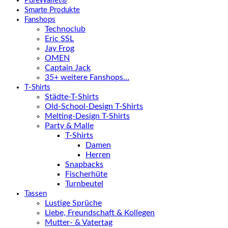
PureWallet®
Smarte Produkte
Fanshops
Technoclub
Eric SSL
Jay Frog
OMEN
Captain Jack
35+ weitere Fanshops…
T-Shirts
Städte-T-Shirts
Old-School-Design T-Shirts
Melting-Design T-Shirts
Party & Malle
T-Shirts
Damen
Herren
Snapbacks
Fischerhüte
Turnbeutel
Tassen
Lustige Sprüche
Liebe, Freundschaft & Kollegen
Mutter- & Vatertag