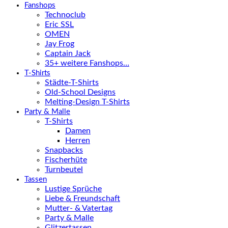
Fanshops
Technoclub
Eric SSL
OMEN
Jay Frog
Captain Jack
35+ weitere Fanshops…
T-Shirts
Städte-T-Shirts
Old-School Designs
Melting-Design T-Shirts
Party & Malle
T-Shirts
Damen
Herren
Snapbacks
Fischerhüte
Turnbeutel
Tassen
Lustige Sprüche
Liebe & Freundschaft
Mutter- & Vatertag
Party & Malle
Glitzertassen