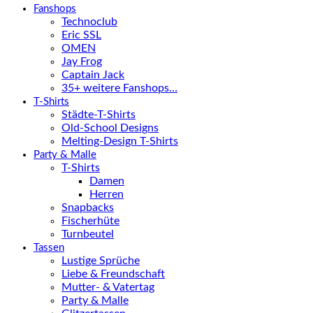
Fanshops
Technoclub
Eric SSL
OMEN
Jay Frog
Captain Jack
35+ weitere Fanshops…
T-Shirts
Städte-T-Shirts
Old-School Designs
Melting-Design T-Shirts
Party & Malle
T-Shirts
Damen
Herren
Snapbacks
Fischerhüte
Turnbeutel
Tassen
Lustige Sprüche
Liebe & Freundschaft
Mutter- & Vatertag
Party & Malle