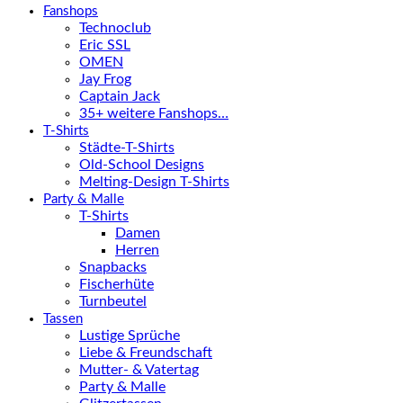
Fanshops
Technoclub
Eric SSL
OMEN
Jay Frog
Captain Jack
35+ weitere Fanshops…
T-Shirts
Städte-T-Shirts
Old-School Designs
Melting-Design T-Shirts
Party & Malle
T-Shirts
Damen
Herren
Snapbacks
Fischerhüte
Turnbeutel
Tassen
Lustige Sprüche
Liebe & Freundschaft
Mutter- & Vatertag
Party & Malle