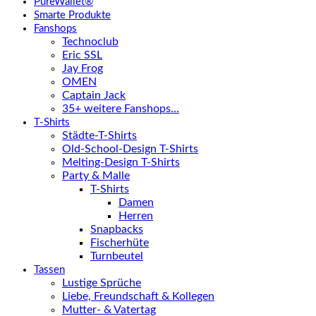
PureWallet®
Smarte Produkte
Fanshops
Technoclub
Eric SSL
Jay Frog
OMEN
Captain Jack
35+ weitere Fanshops…
T-Shirts
Städte-T-Shirts
Old-School-Design T-Shirts
Melting-Design T-Shirts
Party & Malle
T-Shirts
Damen
Herren
Snapbacks
Fischerhüte
Turnbeutel
Tassen
Lustige Sprüche
Liebe, Freundschaft & Kollegen
Mutter- & Vatertag