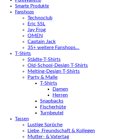
PureWallet®
Smarte Produkte
Fanshops
Technoclub
Eric SSL
Jay Frog
OMEN
Captain Jack
35+ weitere Fanshops…
T-Shirts
Städte-T-Shirts
Old-School-Design T-Shirts
Melting-Design T-Shirts
Party & Malle
T-Shirts
Damen
Herren
Snapbacks
Fischerhüte
Turnbeutel
Tassen
Lustige Sprüche
Liebe, Freundschaft & Kollegen
Mutter- & Vatertag