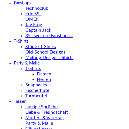
Fanshops
Technoclub
Eric SSL
OMEN
Jay Frog
Captain Jack
35+ weitere Fanshops…
T-Shirts
Städte-T-Shirts
Old-School Designs
Melting-Design T-Shirts
Party & Malle
T-Shirts
Damen
Herren
Snapbacks
Fischerhüte
Turnbeutel
Tassen
Lustige Sprüche
Liebe & Freundschaft
Mutter- & Vatertag
Party & Malle
Glitzertassen