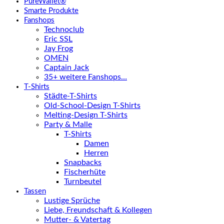
PureWallet®
Smarte Produkte
Fanshops
Technoclub
Eric SSL
Jay Frog
OMEN
Captain Jack
35+ weitere Fanshops…
T-Shirts
Städte-T-Shirts
Old-School-Design T-Shirts
Melting-Design T-Shirts
Party & Malle
T-Shirts
Damen
Herren
Snapbacks
Fischerhüte
Turnbeutel
Tassen
Lustige Sprüche
Liebe, Freundschaft & Kollegen
Mutter- & Vatertag