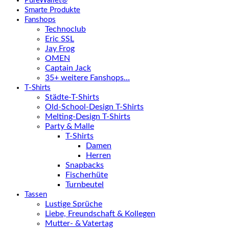
PureWallet®
Smarte Produkte
Fanshops
Technoclub
Eric SSL
Jay Frog
OMEN
Captain Jack
35+ weitere Fanshops…
T-Shirts
Städte-T-Shirts
Old-School-Design T-Shirts
Melting-Design T-Shirts
Party & Malle
T-Shirts
Damen
Herren
Snapbacks
Fischerhüte
Turnbeutel
Tassen
Lustige Sprüche
Liebe, Freundschaft & Kollegen
Mutter- & Vatertag