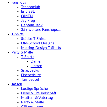
Fanshops
Technoclub
Eric SSL
OMEN
Jay Frog
Captain Jack
35+ weitere Fanshops…
T-Shirts
Städte-T-Shirts
Old-School Designs
Melting-Design T-Shirts
Party & Malle
T-Shirts
Damen
Herren
Snapbacks
Fischerhüte
Turnbeutel
Tassen
Lustige Sprüche
Liebe & Freundschaft
Mutter- & Vatertag
Party & Malle
Glitzertassen