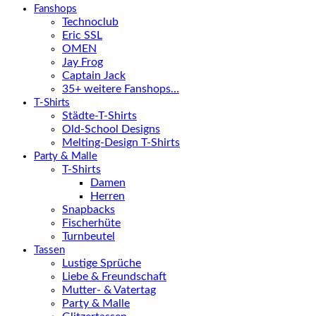
Fanshops
Technoclub
Eric SSL
OMEN
Jay Frog
Captain Jack
35+ weitere Fanshops…
T-Shirts
Städte-T-Shirts
Old-School Designs
Melting-Design T-Shirts
Party & Malle
T-Shirts
Damen
Herren
Snapbacks
Fischerhüte
Turnbeutel
Tassen
Lustige Sprüche
Liebe & Freundschaft
Mutter- & Vatertag
Party & Malle