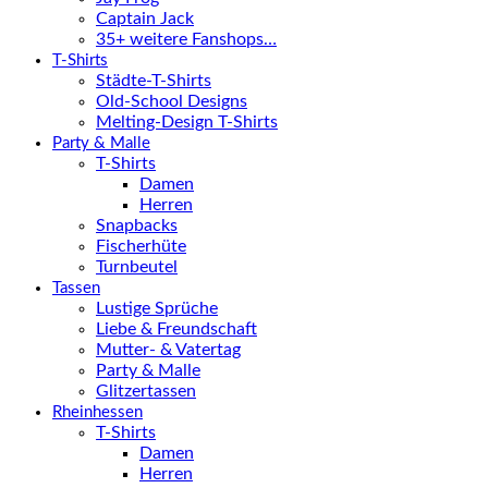
Captain Jack
35+ weitere Fanshops…
T-Shirts
Städte-T-Shirts
Old-School Designs
Melting-Design T-Shirts
Party & Malle
T-Shirts
Damen
Herren
Snapbacks
Fischerhüte
Turnbeutel
Tassen
Lustige Sprüche
Liebe & Freundschaft
Mutter- & Vatertag
Party & Malle
Glitzertassen
Rheinhessen
T-Shirts
Damen
Herren