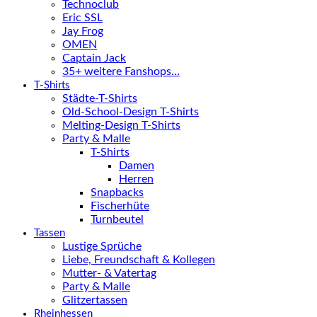
Technoclub
Eric SSL
Jay Frog
OMEN
Captain Jack
35+ weitere Fanshops…
T-Shirts
Städte-T-Shirts
Old-School-Design T-Shirts
Melting-Design T-Shirts
Party & Malle
T-Shirts
Damen
Herren
Snapbacks
Fischerhüte
Turnbeutel
Tassen
Lustige Sprüche
Liebe, Freundschaft & Kollegen
Mutter- & Vatertag
Party & Malle
Glitzertassen
Rheinhessen