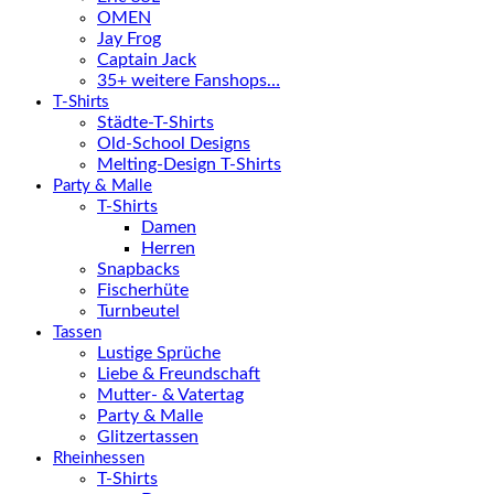
OMEN
Jay Frog
Captain Jack
35+ weitere Fanshops…
T-Shirts
Städte-T-Shirts
Old-School Designs
Melting-Design T-Shirts
Party & Malle
T-Shirts
Damen
Herren
Snapbacks
Fischerhüte
Turnbeutel
Tassen
Lustige Sprüche
Liebe & Freundschaft
Mutter- & Vatertag
Party & Malle
Glitzertassen
Rheinhessen
T-Shirts