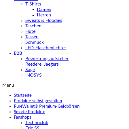
T-Shirts
Damen
Herren
Sweats & Hoodies
Taschen
Hüte
Tassen
Schmuck
LED-Flaschenlichter
B2B
Bewertungsaufsteller
Reederei Jaegers
Sage
INOSYS
Menu
Startseite
Produkte selbst gestalten
PureWallet® Premium-Geldbörsen
Smarte Produkte
Fanshops
Technoclub
Eric SSL