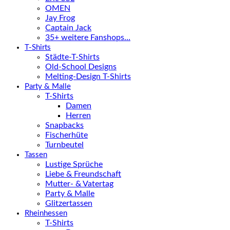
OMEN
Jay Frog
Captain Jack
35+ weitere Fanshops…
T-Shirts
Städte-T-Shirts
Old-School Designs
Melting-Design T-Shirts
Party & Malle
T-Shirts
Damen
Herren
Snapbacks
Fischerhüte
Turnbeutel
Tassen
Lustige Sprüche
Liebe & Freundschaft
Mutter- & Vatertag
Party & Malle
Glitzertassen
Rheinhessen
T-Shirts