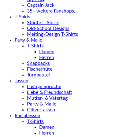
Captain Jack
35+ weitere Fanshops…
T-Shirts
Städte-T-Shirts
Old-School Designs
Melting-Design T-Shirts
Party & Malle
T-Shirts
Damen
Herren
Snapbacks
Fischerhüte
Turnbeutel
Tassen
Lustige Sprüche
Liebe & Freundschaft
Mutter- & Vatertag
Party & Malle
Glitzertassen
Rheinhessen
T-Shirts
Damen
Herren