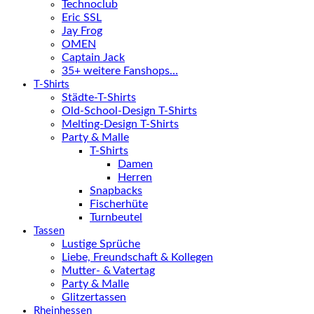
Technoclub
Eric SSL
Jay Frog
OMEN
Captain Jack
35+ weitere Fanshops…
T-Shirts
Städte-T-Shirts
Old-School-Design T-Shirts
Melting-Design T-Shirts
Party & Malle
T-Shirts
Damen
Herren
Snapbacks
Fischerhüte
Turnbeutel
Tassen
Lustige Sprüche
Liebe, Freundschaft & Kollegen
Mutter- & Vatertag
Party & Malle
Glitzertassen
Rheinhessen