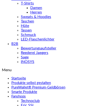
T-Shirts
Damen
Herren
Sweats & Hoodies
Taschen
Hüte
Tassen
Schmuck
LED-Flaschenlichter
B2B
Bewertungsaufsteller
Reederei Jaegers
Sage
INOSYS
Menu
Startseite
Produkte selbst gestalten
PureWallet® Premium-Geldbörsen
Smarte Produkte
Fanshops
Technoclub
Eric SSL