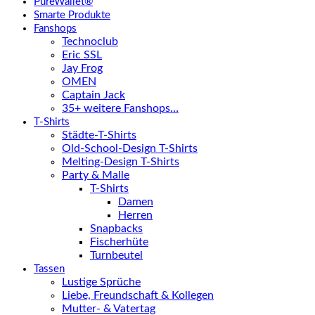
PureWallet®
Smarte Produkte
Fanshops
Technoclub
Eric SSL
Jay Frog
OMEN
Captain Jack
35+ weitere Fanshops…
T-Shirts
Städte-T-Shirts
Old-School-Design T-Shirts
Melting-Design T-Shirts
Party & Malle
T-Shirts
Damen
Herren
Snapbacks
Fischerhüte
Turnbeutel
Tassen
Lustige Sprüche
Liebe, Freundschaft & Kollegen
Mutter- & Vatertag