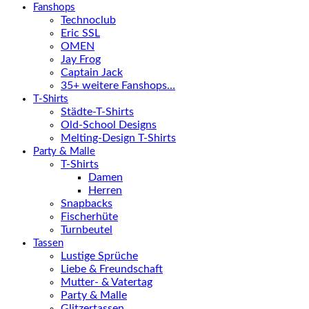
Fanshops
Technoclub
Eric SSL
OMEN
Jay Frog
Captain Jack
35+ weitere Fanshops…
T-Shirts
Städte-T-Shirts
Old-School Designs
Melting-Design T-Shirts
Party & Malle
T-Shirts
Damen
Herren
Snapbacks
Fischerhüte
Turnbeutel
Tassen
Lustige Sprüche
Liebe & Freundschaft
Mutter- & Vatertag
Party & Malle
Glitzertassen