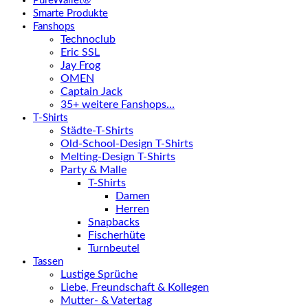
PureWallet®
Smarte Produkte
Fanshops
Technoclub
Eric SSL
Jay Frog
OMEN
Captain Jack
35+ weitere Fanshops…
T-Shirts
Städte-T-Shirts
Old-School-Design T-Shirts
Melting-Design T-Shirts
Party & Malle
T-Shirts
Damen
Herren
Snapbacks
Fischerhüte
Turnbeutel
Tassen
Lustige Sprüche
Liebe, Freundschaft & Kollegen
Mutter- & Vatertag