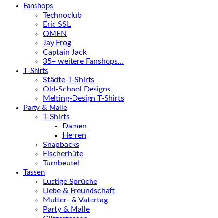
Fanshops
Technoclub
Eric SSL
OMEN
Jay Frog
Captain Jack
35+ weitere Fanshops…
T-Shirts
Städte-T-Shirts
Old-School Designs
Melting-Design T-Shirts
Party & Malle
T-Shirts
Damen
Herren
Snapbacks
Fischerhüte
Turnbeutel
Tassen
Lustige Sprüche
Liebe & Freundschaft
Mutter- & Vatertag
Party & Malle