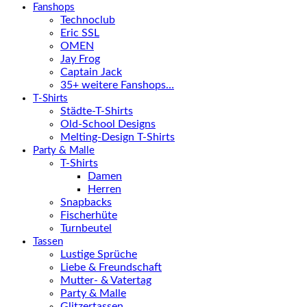
Fanshops
Technoclub
Eric SSL
OMEN
Jay Frog
Captain Jack
35+ weitere Fanshops…
T-Shirts
Städte-T-Shirts
Old-School Designs
Melting-Design T-Shirts
Party & Malle
T-Shirts
Damen
Herren
Snapbacks
Fischerhüte
Turnbeutel
Tassen
Lustige Sprüche
Liebe & Freundschaft
Mutter- & Vatertag
Party & Malle
Glitzertassen