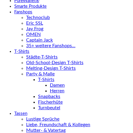
PureWallet®
Smarte Produkte
Fanshops
Technoclub
Eric SSL
Jay Frog
OMEN
Captain Jack
35+ weitere Fanshops…
T-Shirts
Städte-T-Shirts
Old-School-Design T-Shirts
Melting-Design T-Shirts
Party & Malle
T-Shirts
Damen
Herren
Snapbacks
Fischerhüte
Turnbeutel
Tassen
Lustige Sprüche
Liebe, Freundschaft & Kollegen
Mutter- & Vatertag