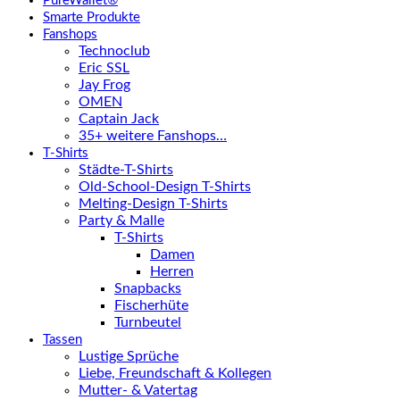
PureWallet®
Smarte Produkte
Fanshops
Technoclub
Eric SSL
Jay Frog
OMEN
Captain Jack
35+ weitere Fanshops…
T-Shirts
Städte-T-Shirts
Old-School-Design T-Shirts
Melting-Design T-Shirts
Party & Malle
T-Shirts
Damen
Herren
Snapbacks
Fischerhüte
Turnbeutel
Tassen
Lustige Sprüche
Liebe, Freundschaft & Kollegen
Mutter- & Vatertag