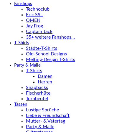
Fanshops
Technoclub
Eric SSL
OMEN
Jay Frog
Captain Jack
35+ weitere Fanshops…
T-Shirts
Städte-T-Shirts
Old-School Designs
Melting-Design T-Shirts
Party & Malle
T-Shirts
Damen
Herren
Snapbacks
Fischerhüte
Turnbeutel
Tassen
Lustige Sprüche
Liebe & Freundschaft
Mutter- & Vatertag
Party & Malle