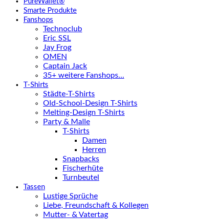
PureWallet®
Smarte Produkte
Fanshops
Technoclub
Eric SSL
Jay Frog
OMEN
Captain Jack
35+ weitere Fanshops…
T-Shirts
Städte-T-Shirts
Old-School-Design T-Shirts
Melting-Design T-Shirts
Party & Malle
T-Shirts
Damen
Herren
Snapbacks
Fischerhüte
Turnbeutel
Tassen
Lustige Sprüche
Liebe, Freundschaft & Kollegen
Mutter- & Vatertag