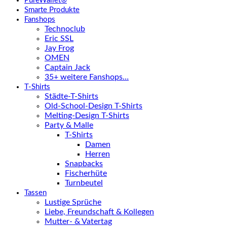
PureWallet®
Smarte Produkte
Fanshops
Technoclub
Eric SSL
Jay Frog
OMEN
Captain Jack
35+ weitere Fanshops…
T-Shirts
Städte-T-Shirts
Old-School-Design T-Shirts
Melting-Design T-Shirts
Party & Malle
T-Shirts
Damen
Herren
Snapbacks
Fischerhüte
Turnbeutel
Tassen
Lustige Sprüche
Liebe, Freundschaft & Kollegen
Mutter- & Vatertag