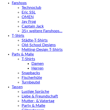
Fanshops
Technoclub
Eric SSL
OMEN
Jay Frog
Captain Jack
35+ weitere Fanshops…
T-Shirts
Städte-T-Shirts
Old-School Designs
Melting-Design T-Shirts
Party & Malle
T-Shirts
Damen
Herren
Snapbacks
Fischerhüte
Turnbeutel
Tassen
Lustige Sprüche
Liebe & Freundschaft
Mutter- & Vatertag
Party & Malle