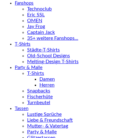
Fanshops
Technoclub
Eric SSL
OMEN
Jay Frog
Captain Jack
35+ weitere Fanshops…
T-Shirts
Städte-T-Shirts
Old-School Designs
Melting-Design T-Shirts
Party & Malle
T-Shirts
Damen
Herren
Snapbacks
Fischerhüte
Turnbeutel
Tassen
Lustige Sprüche
Liebe & Freundschaft
Mutter- & Vatertag
Party & Malle
Glitzertassen