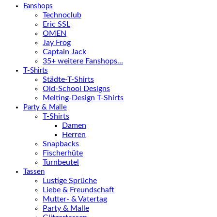
Fanshops
Technoclub
Eric SSL
OMEN
Jay Frog
Captain Jack
35+ weitere Fanshops…
T-Shirts
Städte-T-Shirts
Old-School Designs
Melting-Design T-Shirts
Party & Malle
T-Shirts
Damen
Herren
Snapbacks
Fischerhüte
Turnbeutel
Tassen
Lustige Sprüche
Liebe & Freundschaft
Mutter- & Vatertag
Party & Malle