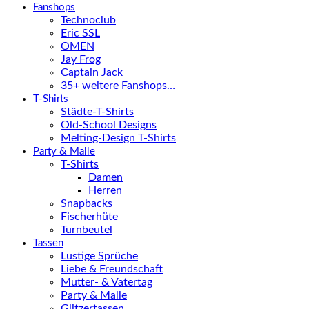
Fanshops
Technoclub
Eric SSL
OMEN
Jay Frog
Captain Jack
35+ weitere Fanshops…
T-Shirts
Städte-T-Shirts
Old-School Designs
Melting-Design T-Shirts
Party & Malle
T-Shirts
Damen
Herren
Snapbacks
Fischerhüte
Turnbeutel
Tassen
Lustige Sprüche
Liebe & Freundschaft
Mutter- & Vatertag
Party & Malle
Glitzertassen