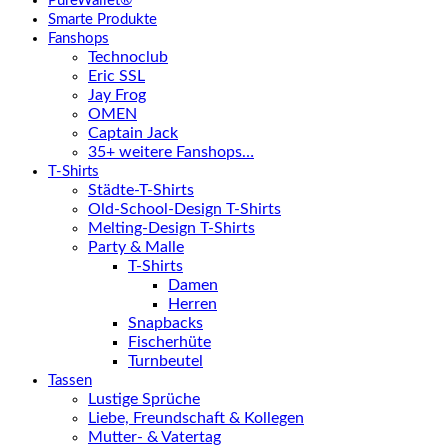
PureWallet®
Smarte Produkte
Fanshops
Technoclub
Eric SSL
Jay Frog
OMEN
Captain Jack
35+ weitere Fanshops…
T-Shirts
Städte-T-Shirts
Old-School-Design T-Shirts
Melting-Design T-Shirts
Party & Malle
T-Shirts
Damen
Herren
Snapbacks
Fischerhüte
Turnbeutel
Tassen
Lustige Sprüche
Liebe, Freundschaft & Kollegen
Mutter- & Vatertag