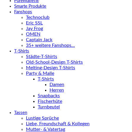
PureWallet®
Smarte Produkte
Fanshops
Technoclub
Eric SSL
Jay Frog
OMEN
Captain Jack
35+ weitere Fanshops…
T-Shirts
Städte-T-Shirts
Old-School-Design T-Shirts
Melting-Design T-Shirts
Party & Malle
T-Shirts
Damen
Herren
Snapbacks
Fischerhüte
Turnbeutel
Tassen
Lustige Sprüche
Liebe, Freundschaft & Kollegen
Mutter- & Vatertag